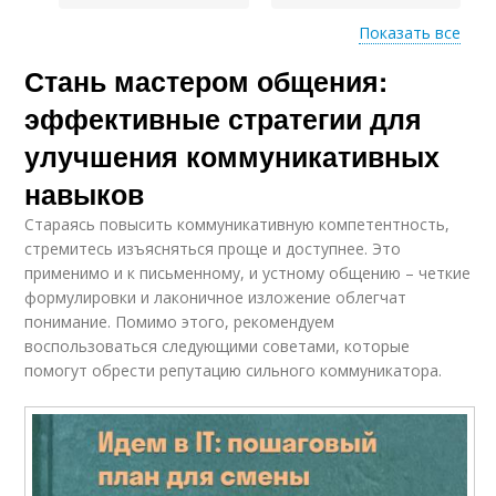
Показать все
Разговор с
Стань мастером общения:
Общения с людьми
незнакомыми
людьми
эффективные стратегии для
улучшения коммуникативных
навыков
Стараясь повысить коммуникативную компетентность,
стремитесь изъясняться проще и доступнее. Это
применимо и к письменному, и устному общению – четкие
формулировки и лаконичное изложение облегчат
понимание. Помимо этого, рекомендуем
воспользоваться следующими советами, которые
помогут обрести репутацию сильного коммуникатора.