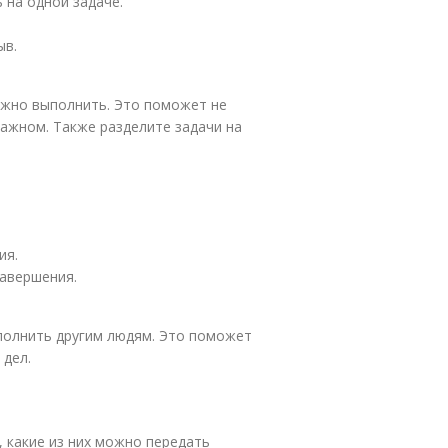
 на одной задаче.
ыв.
нужно выполнить. Это поможет не
ажном. Также разделите задачи на
ия.
завершения.
полнить другим людям. Это поможет
 дел.
 какие из них можно передать