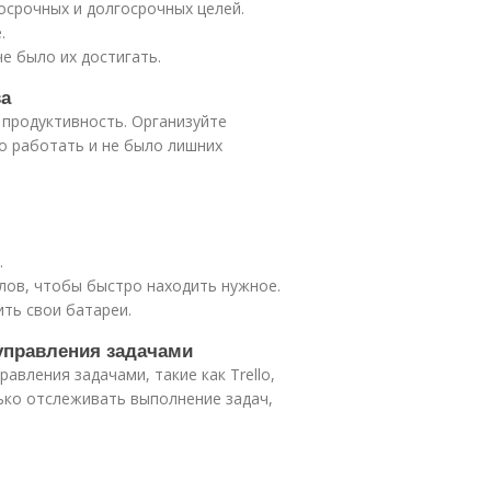
осрочных и долгосрочных целей.
.
е было их достигать.
ва
 продуктивность. Организуйте
о работать и не было лишних
.
лов, чтобы быстро находить нужное.
ть свои батареи.
управления задачами
вления задачами, такие как Trello,
лько отслеживать выполнение задач,