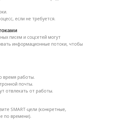
оки.
оцесс, если не требуется.
токами
ных писем и соцсетей могут
ровать информационные потоки, чтобы
о время работы.
тронной почты.
ут отвлекать от работы.
вите SMART-цели (конкретные,
е по времени).