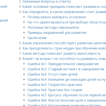
Связанные вопросы и ответы
ьный
Какие основные принципы помогают развивать но
Как определить, в каком направлении стоит разви
Почему важно выбирать осознанно
щения
На что ориентироваться при выборе области р
Полезные методы самоанализа
Примеры направлений для развития
Заключение
Какие упражнения способствуют развитию креати
Как преодолевать страх неудач при обучении нов
Какие методы помогают развить выносливость
Влияет ли возраст на способность развивать нов
Ошибка №1: Принудительное саморазвитие
Ошибка №2: Стадный инстинкт в саморазвитии
Ошибка №3: Отсутствие целей
Ошибка №4: Излишняя детализация целей на пу
Ошибка №5: Теория без практики
Ошибка №6: Практика без теории
Ошибка №7: Бросать обучение после первой не
Ошибка №8: Фантастические цели и завышенны
Ошибка №9: Наслаждение первыми успехами