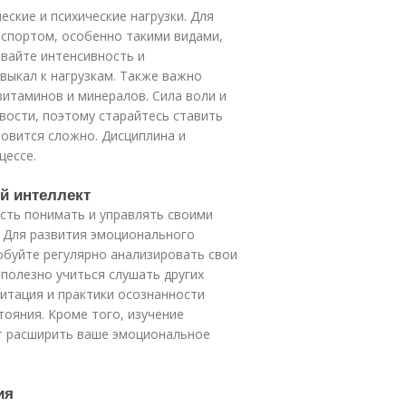
ские и психические нагрузки. Для
 спортом, особенно такими видами,
ивайте интенсивность и
выкал к нагрузкам. Также важно
витаминов и минералов. Сила воли и
вости, поэтому старайтесь ставить
новится сложно. Дисциплина и
цессе.
й интеллект
сть понимать и управлять своими
. Для развития эмоционального
обуйте регулярно анализировать свои
 полезно учиться слушать других
итация и практики осознанности
тояния. Кроме того, изучение
ут расширить ваше эмоциональное
ия