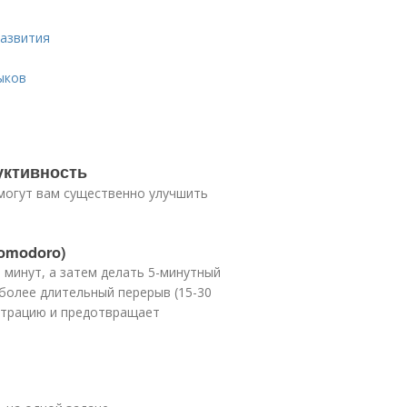
развития
ыков
уктивность
могут вам существенно улучшить
omodoro)
 минут, а затем делать 5-минутный
 более длительный перерыв (15-30
нтрацию и предотвращает