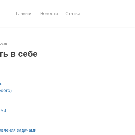
Главная
Новости
Статьи
ость
ть в себе
ть
odoro)
ами
авления задачами