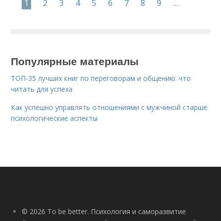
1
2
3
4
5
6
7
8
9
…
Популярные материалы
ТОП-35 лучших книг по переговорам и общению: что
читать для успеха
Как успешно управлять отношениями с мужчиной старше:
психологические аспекты
© 2026 To be better. Психология и саморазвитие