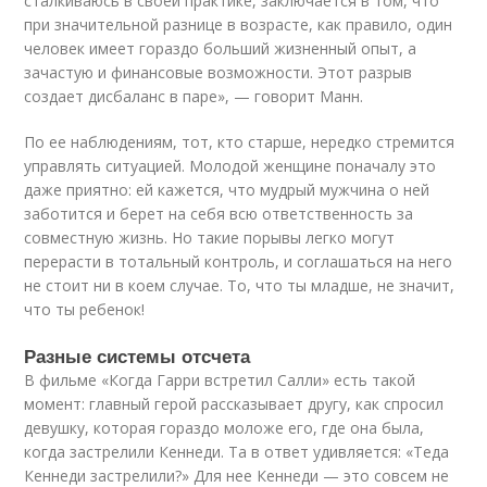
сталкиваюсь в своей практике, заключается в том, что
при значительной разнице в возрасте, как правило, один
человек имеет гораздо больший жизненный опыт, а
зачастую и финансовые возможности. Этот разрыв
создает дисбаланс в паре», — говорит Манн.
По ее наблюдениям, тот, кто старше, нередко стремится
управлять ситуацией. Молодой женщине поначалу это
даже приятно: ей кажется, что мудрый мужчина о ней
заботится и берет на себя всю ответственность за
совместную жизнь. Но такие порывы легко могут
перерасти в тотальный контроль, и соглашаться на него
не стоит ни в коем случае. То, что ты младше, не значит,
что ты ребенок!
Разные системы отсчета
В фильме «Когда Гарри встретил Салли» есть такой
момент: главный герой рассказывает другу, как спросил
девушку, которая гораздо моложе его, где она была,
когда застрелили Кеннеди. Та в ответ удивляется: «Теда
Кеннеди застрелили?» Для нее Кеннеди — это совсем не