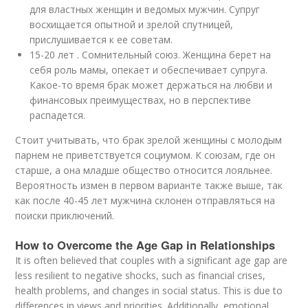
для властных женщин и ведомых мужчин. Супруг
восхищается опытной и зрелой спутницей,
прислушивается к ее советам.
15-20 лет . Сомнительный союз. Женщина берет на
себя роль мамы, опекает и обеспечивает супруга.
Какое-то время брак может держаться на любви и
финансовых преимуществах, но в перспективе
распадется.
Стоит учитывать, что брак зрелой женщины с молодым
парнем не приветствуется социумом. К союзам, где он
старше, а она младше общество относится лояльнее.
Вероятность измен в первом варианте также выше, так
как после 40-45 лет мужчина склонен отправляться на
поиски приключений.
How to Overcome the Age Gap in Relationships
It is often believed that couples with a significant age gap are
less resilient to negative shocks, such as financial crises,
health problems, and changes in social status. This is due to
differences in views and priorities. Additionally, emotional