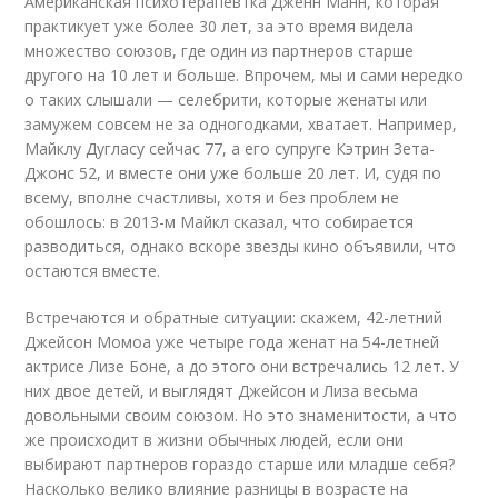
Американская психотерапевтка Дженн Манн, которая
практикует уже более 30 лет, за это время видела
множество союзов, где один из партнеров старше
другого на 10 лет и больше. Впрочем, мы и сами нередко
о таких слышали — селебрити, которые женаты или
замужем совсем не за одногодками, хватает. Например,
Майклу Дугласу сейчас 77, а его супруге Кэтрин Зета-
Джонс 52, и вместе они уже больше 20 лет. И, судя по
всему, вполне счастливы, хотя и без проблем не
обошлось: в 2013-м Майкл сказал, что собирается
разводиться, однако вскоре звезды кино объявили, что
остаются вместе.
Встречаются и обратные ситуации: скажем, 42-летний
Джейсон Момоа уже четыре года женат на 54-летней
актрисе Лизе Боне, а до этого они встречались 12 лет. У
них двое детей, и выглядят Джейсон и Лиза весьма
довольными своим союзом. Но это знаменитости, а что
же происходит в жизни обычных людей, если они
выбирают партнеров гораздо старше или младше себя?
Насколько велико влияние разницы в возрасте на