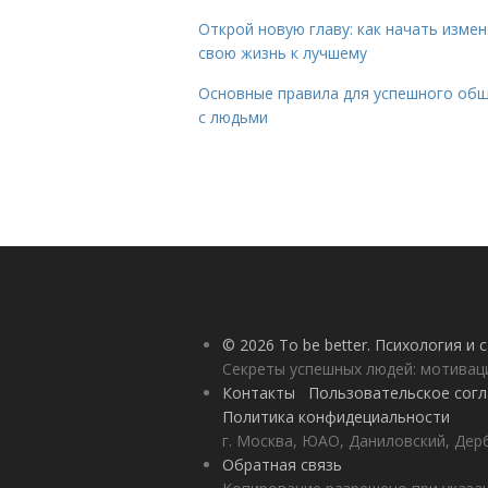
Открой новую главу: как начать изме
свою жизнь к лучшему
Основные правила для успешного об
с людьми
© 2026 To be better. Психология и
Секреты успешных людей: мотивац
Контакты
Пользовательское сог
Политика конфидециальности
г. Москва, ЮАО, Даниловский, Дерб
Обратная связь