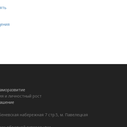
нять
щения
 саморазвитие
ия и личностный рост
лашение
еневская набережная 7 стр.5, м. Павелецкая