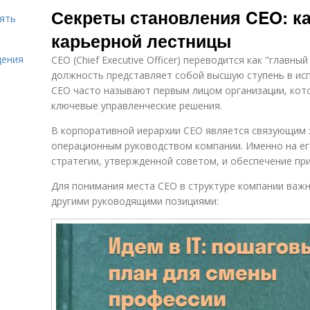
Секреты становления CEO: к
нять
карьерной лестницы
щения
CEO (Chief Executive Officer) переводится как "главн
должность представляет собой высшую ступень в ис
CEO часто называют первым лицом организации, кото
ключевые управленческие решения.
В корпоративной иерархии CEO является связующим 
операционным руководством компании. Именно на ег
стратегии, утвержденной советом, и обеспечение пр
Для понимания места CEO в структуре компании важн
другими руководящими позициями: