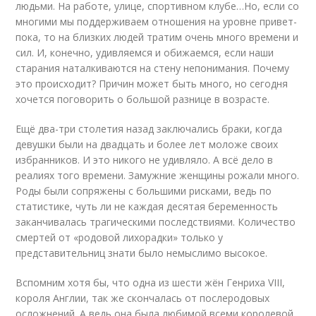
людьми. На работе, улице, спортивном клубе…Но, если со
многими мы поддерживаем отношения на уровне привет-
пока, то на близких людей тратим очень много времени и
сил. И, конечно, удивляемся и обижаемся, если наши
старания наталкиваются на стену непонимания. Почему
это происходит? Причин может быть много, но сегодня
хочется поговорить о большой разнице в возрасте.
Ещё два-три столетия назад заключались браки, когда
девушки были на двадцать и более лет моложе своих
избранников. И это никого не удивляло. А всё дело в
реалиях того времени. Замужние женщины рожали много.
Роды были сопряжены с большими рисками, ведь по
статистике, чуть ли не каждая десятая беременность
заканчивалась трагическими последствиями. Количество
смертей от «родовой лихорадки» только у
представительниц знати было немыслимо высокое.
Вспомним хотя бы, что одна из шести жён Генриха VIII,
короля Англии, так же скончалась от послеродовых
осложнений. А ведь она была любимой всеми королевой