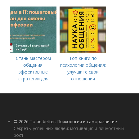
Стань мастером
Топ-книги по
общения:
психологии общения:
эффективные
улучшите свои
стратегии для
отношения
улучшения
коммуникативных
навыков
© 2026 To be better. Психология и саморазвитие
Секреты успешных людей: мотивация и личностный
рост