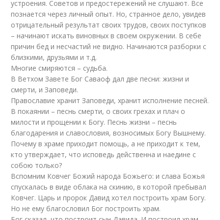
устроения. Советов и предостережений не слушают. Все
познается через личный опыт. Но, странное дело, увидев
отрицательный результат своих трудов, своих поступков
– начинают искать виновных в своем окружении. В себе
причин бед и несчастий не видно. Начинаются разборки с
близкими, друзьями и т.д.
Многие смиряются – судьба.
В Ветхом Завете Бог Саваоф дал две песни: жизни и
смерти, и Заповеди.
Православие хранит Заповеди, хранит исполнение песней.
В покаянии – песнь смерти, о своих грехах и плач о
милости и прощении к Богу. Песнь жизни – песнь
благодарения и славословия, возносимых Богу Вышнему.
Почему в храме приходит помощь, а не приходит к тем,
кто утверждает, что исповедь действенна и наедине с
собою только?
Вспомним Ковчег Божий народа Божьего: и слава Божья
спускалась в виде облака на скинию, в которой пребывал
Ковчег. Царь и пророк Давид хотел построить храм Богу.
Но не ему благословил Бог построить храм.
Бог сказал, что построит сын Давида. И построил храм