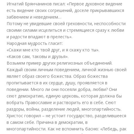
Игнатий Брянчанинов писал: «Первое духовное видение
есть видение своих согрешений, доселе прикрывавшихся
забвением и неведением…
Потому не увидевшие своей греховности, неспособности
своими силами исцелиться и стремящиеся сразу к любви
и радости впадают в прелесть».
Народная мудрость гласит:
«Скажи мне кто твой друг, и я скажу кто ты».
«Каков сам, таковы и друзья».
Возьмем пример других религиозных объединений.
Каждый своим личным поведением, личной жизнью своей
являет образ своего божества. Образ божества
пропитывается в их сердце, душу, проявляется в
поведении. Много ли они посеяли добра, любви? Они
сеют демократию, единую церковь, которая должна бы
вобрать Православие и растворить его в себе. Сеют
раздоры, войны, разделение людей, многопартийность.
Христос говорил – не устоит государство, разделившееся
в самом себе. Причина в демократии, в
многопартийности. Как не вспомнить басню: «Лебедь, рак