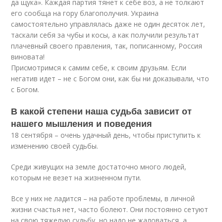
да щука». Каждая партия тянет к себе воз, а не толкают
его сообща на гору благополучия. Украина
самостоятельно управлялась даже не один десяток лет,
таскали себя за чубы и косы, а как получили результат
плачевный своего правления, так, пописанному, Россия
виновата!
Присмотримся к самим себе, к своим друзьям. Если
негатив идет – не с Богом они, как бы ни доказывали, что
с Богом.
В какой степени наша судьба зависит от
нашего мышления и поведения
18 сентября – очень удачный день, чтобы приступить к
изменению своей судьбы.
Среди живущих на земле достаточно много людей,
которым не везет на жизненном пути.
Все у них не ладится – на работе проблемы, в личной
жизни счастья нет, часто болеют. Они постоянно сетуют
на свою тяжелую судьбу, но надо не жаловаться, а