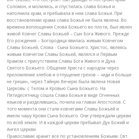
Соломон, и молились, и спустилась слава Божья и
наполнила храм, и пребывала в нем слава Божья. При
восстановлении храма слава Божья не была явлена. Во
времена воплощения Слова Божьего во плоти, был явлен
живой Ковчег Славы Божьей – Сын Бога Живого. Прежде
Его рождения – Богородица явилась живым Ковчегом
Славы Божьей, Слова - Сына Божьего. Христос, являясь
живым Ковчегом Славы Божьей, являлся и Первым
Храмом с присутствием Славы Бога Живого и Духа
Святого Божьего. Общение Христа с народом через
преломление хлебов и отпущение грехов – «иди и больше
не греши», через Тайную Вечерю была явлена Новая
Церковь: с Телом и Кровью Сына Божьего. На
Пятидесятницу сошла Слава Божья в виде Огненных
языков и разделившись, почила на главах Апостолов. С
того момента они стали ковчегами Славы Божьей и
имели чашу Крови Сына Божьего. Они утверждали церкви
по всей земле. И в каждой церкви пребывал Дух Божий и
Ангел Церкви.
Православие хранит все по установлениям Божьим. Свт.