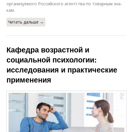
ор­га­ни­зу­е­мо­го Рос­сий­ско­го агент­ства по то­вар­ным зна­
кам.
Читать дальше →
Кафедра возрастной и
социальной психологии:
исследования и практические
применения