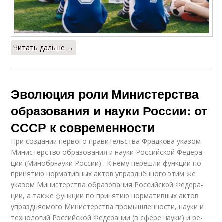
Читать дальше →
Эволюция роли Министерства
образования и науки России: от
СССР к современности
При со­зда­нии пер­во­го пра­ви­тель­ства Фрад­ко­ва ука­зом
Ми­ни­стер­ство об­ра­зо­ва­ния и науки Рос­сий­ской Фе­де­ра­
ции (Ми­но­бр­на­у­ки Рос­сии) . К нему пе­ре­шли функ­ции по
при­ня­тию нор­ма­тив­ных актов упразд­нён­но­го этим же
ука­зом Ми­ни­стер­ства об­ра­зо­ва­ния Рос­сий­ской Фе­де­ра­
ции, а также функ­ции по при­ня­тию нор­ма­тив­ных актов
упразд­ня­е­мо­го Ми­ни­стер­ства про­мыш­лен­но­сти, науки и
тех­но­ло­гий Рос­сий­ской Фе­де­ра­ции (в сфере науки) и ре­