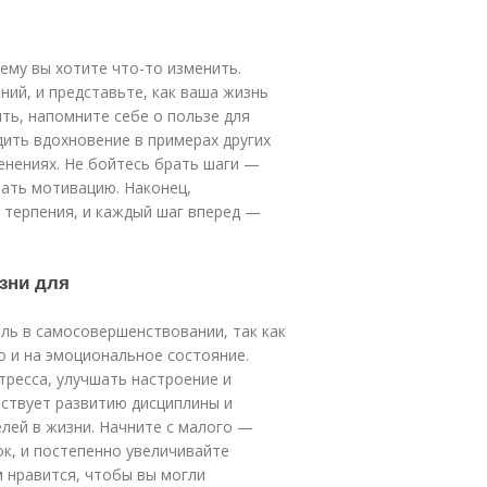
ему вы хотите что-то изменить.
ний, и представьте, как ваша жизнь
ить, напомните себе о пользе для
ить вдохновение в примерах других
енениях. Не бойтесь брать шаги —
вать мотивацию. Наконец,
 терпения, и каждый шаг вперед —
изни для
ль в самосовершенствовании, так как
о и на эмоциональное состояние.
ресса, улучшать настроение и
бствует развитию дисциплины и
елей в жизни. Начните с малого —
ок, и постепенно увеличивайте
м нравится, чтобы вы могли