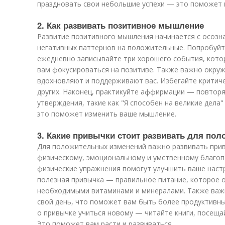
праздновать свои небольшие успехи — это поможет 
2. Как развивать позитивное мышление
Развитие позитивного мышления начинается с осозн
негативных паттернов на положительные. Попробуйте
ежедневно записывайте три хорошего события, кото
вам фокусироваться на позитиве. Также важно окру
вдохновляют и поддерживают вас. Избегайте критиче
других. Наконец, практикуйте аффирмации — повтор
утверждения, такие как "Я способен на великие дела"
это поможет изменить ваше мышление.
3. Какие привычки стоит развивать для по
Для положительных изменений важно развивать при
физическому, эмоциональному и умственному благоп
физические упражнения помогут улучшить ваше настр
полезная привычка — правильное питание, которое 
необходимыми витаминами и минералами. Также важ
свой день, что поможет вам быть более продуктивны
о привычке учиться новому — читайте книги, посеща
Это поможет вам расти и развиваться.