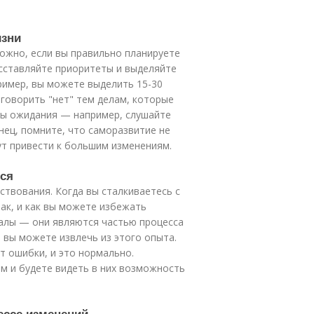
изни
ожно, если вы правильно планируете
асставляйте приоритеты и выделяйте
ример, вы можете выделить 15-30
 говорить "нет" тем делам, которые
ты ожидания — например, слушайте
онец, помните, что саморазвитие не
т привести к большим изменениям.
ься
твования. Когда вы сталкиваетесь с
ак, и как вы можете избежать
валы — они являются частью процесса
 вы можете извлечь из этого опыта.
т ошибки, и это нормально.
м и будете видеть в них возможность
ессе изменений