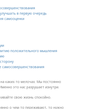
мосовершенствования
 улучшать в первую очередь
ия самооценки
ции
звитию положительного мышления
цию
 сторону
се самосовершенствования
на каких-то мелочах. Мы постоянно
менно это нас разрушает изнутри.
живайте свою жизнь спокойно.
тоянно о чем-то переживают, то нужно