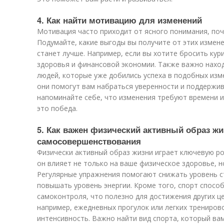
4. Как найти мотивацию для изменений
Мотивация часто приходит от ясного понимания, поч
Подумайте, какие выгоды вы получите от этих измене
станет лучше. Например, если вы хотите бросить кур
здоровья и финансовой экономии. Также важно наход
людей, которые уже добились успеха в подобных изм
они помогут вам набраться уверенности и поддержи
напоминайте себе, что изменения требуют времени и
это победа.
5. Как важен физический активный образ ж
самосовершенствования
Физически активный образ жизни играет ключевую ро
он влияет не только на ваше физическое здоровье, н
Регулярные упражнения помогают снижать уровень ст
повышать уровень энергии. Кроме того, спорт спосо
самоконтроля, что полезно для достижения других ц
например, ежедневных прогулок или легких трениров
интенсивность. Важно найти вид спорта, который ва