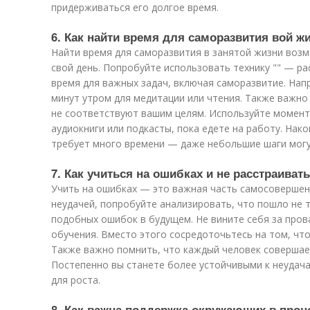
придерживаться его долгое время.
6. Как найти время для саморазвития вой ж
Найти время для саморазвития в занятой жизни возм
свой день. Попробуйте использовать технику "" — р
время для важных задач, включая саморазвитие. Нап
минут утром для медитации или чтения. Также важно
не соответствуют вашим целям. Используйте момен
аудиокниги или подкасты, пока едете на работу. Нак
требует много времени — даже небольшие шаги могу
7. Как учиться на ошибках и не расстраиват
Учить на ошибках — это важная часть самосовершенс
неудачей, попробуйте анализировать, что пошло не т
подобных ошибок в будущем. Не вините себя за про
обучения. Вместо этого сосредоточьтесь на том, что
Также важно помнить, что каждый человек совершае
Постепенно вы станете более устойчивыми к неудача
для роста.
8. Как важна поддержка окружающих в проц