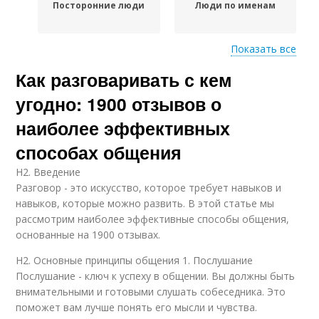
Посторонние люди
Люди по именам
Показать все
Как разговаривать с кем
Ошибки при общении
Отношения с людьми
угодно: 1900 отзывов о
наиболее эффективных
способах общения
Диалог с разными
Позиция в общении
людьми
H2. Введение
Разговор - это искусство, которое требует навыков и
навыков, которые можно развить. В этой статье мы
рассмотрим наиболее эффективные способы общения,
основанные на 1900 отзывах.
Идеи в общении
Выходки в общении
H2. Основные принципы общения 1. Послушание
Послушание - ключ к успеху в общении. Вы должны быть
внимательными и готовыми слушать собеседника. Это
Предрассудки в
поможет вам лучше понять его мысли и чувства.