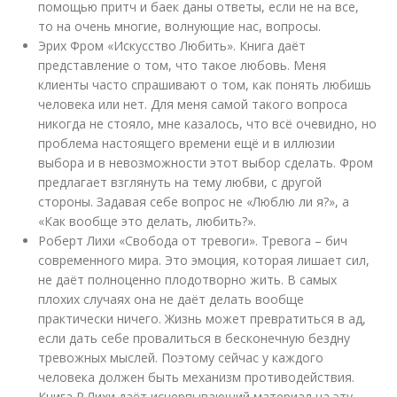
помощью притч и баек даны ответы, если не на все,
то на очень многие, волнующие нас, вопросы.
Эрих Фром «Искусство Любить». Книга даёт
представление о том, что такое любовь. Меня
клиенты часто спрашивают о том, как понять любишь
человека или нет. Для меня самой такого вопроса
никогда не стояло, мне казалось, что всё очевидно, но
проблема настоящего времени ещё и в иллюзии
выбора и в невозможности этот выбор сделать. Фром
предлагает взглянуть на тему любви, с другой
стороны. Задавая себе вопрос не «Люблю ли я?», а
«Как вообще это делать, любить?».
Роберт Лихи «Свобода от тревоги». Тревога – бич
современного мира. Это эмоция, которая лишает сил,
не даёт полноценно плодотворно жить. В самых
плохих случаях она не даёт делать вообще
практически ничего. Жизнь может превратиться в ад,
если дать себе провалиться в бесконечную бездну
тревожных мыслей. Поэтому сейчас у каждого
человека должен быть механизм противодействия.
Книга Р.Лихи даёт исчерпывающий материал на эту