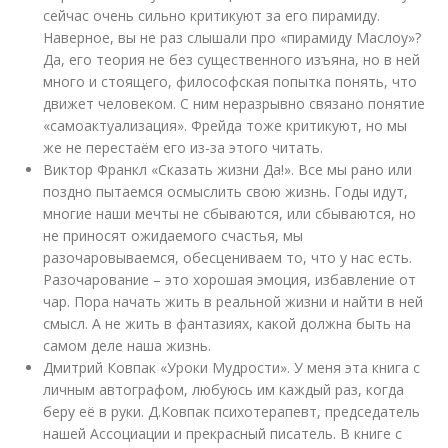
сейчас очень сильно критикуют за его пирамиду.
Наверное, вы не раз слышали про «пирамиду Маслоу»?
Да, его теория не без существенного изъяна, но в ней
много и стоящего, философская попытка понять, что
движет человеком. С ним неразрывно связано понятие
«самоактуализация». Фрейда тоже критикуют, но мы
же не перестаём его из-за этого читать.
Виктор Франкл «Сказать жизни Да!». Все мы рано или
поздно пытаемся осмыслить свою жизнь. Годы идут,
многие наши мечты не сбываются, или сбываются, но
не приносят ожидаемого счастья, мы
разочаровываемся, обесцениваем то, что у нас есть.
Разочарование – это хорошая эмоция, избавление от
чар. Пора начать жить в реальной жизни и найти в ней
смысл. А не жить в фантазиях, какой должна быть на
самом деле наша жизнь.
Дмитрий Ковпак «Уроки Мудрости». У меня эта книга с
личным автографом, любуюсь им каждый раз, когда
беру её в руки. Д.Ковпак психотерапевт, председатель
нашей Ассоциации и прекрасный писатель. В книге с