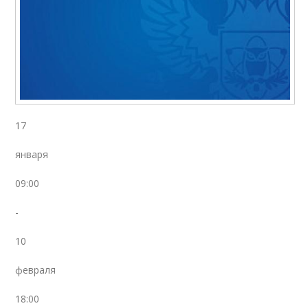
17
января
09:00
-
10
февраля
18:00