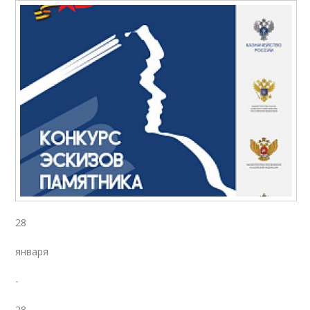
28
января
-
28