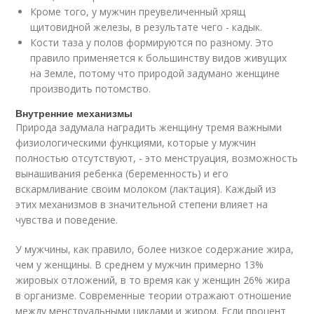
Кроме того, у мужчин преувеличенный хрящ
щитовидной железы, в результате чего - кадык.
Кости таза у полов формируются по разному. Это
правило применяется к большинству видов живущих
на Земле, потому что природой задумано женщине
производить потомство.
Внутренние механизмы
Природа задумала наградить женщину тремя важными
физиологическими функциями, которые у мужчин
полностью отсутствуют, - это менструация, возможность
вынашивания ребенка (беременность) и его
вскармливание своим молоком (лактация). Каждый из
этих механизмов в значительной степени влияет на
чувства и поведение.
У мужчины, как правило, более низкое содержание жира,
чем у женщины. В среднем у мужчин примерно 13%
жировых отложений, в то время как у женщин 26% жира
в организме. Современные теории отражают отношение
между менструальными циклами и жиром. Если процент