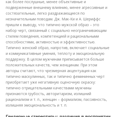
как более послушные, менее объективные и
подверженные внешнему влиянию, менее агрессивные и
состязательные, легко раздражающиеся по
незначительным поводам. Дж. Мак-Ки и А. Шериффс
пришли к выводу, что типично мужской образ – это
набор черт, связанный с социально неограничивающим
стилем поведения, компетенцией и рациональными
способностями, активностью и эффективностью.
Типично женский образ, напротив, включает социальные
и коммуникативные умения, теплоту и эмоциональную
поддержку. В целом мужчинам приписывается больше
положительных качеств, чем женщинам. При этом
авторы считают, что чрезмерная акцентуация как
типично маскулинных, так и типично фемининных черт
приобретает уже негативную оценочную окраску:
типично отрицательными качествами мужчины
признаются грубость, авторитаризм, излишний
рационализм и т. п., женщин – формализм, пассивность,
излишняя эмоциональность и т. п.
Гендерные стереотипы: различия в восприятии