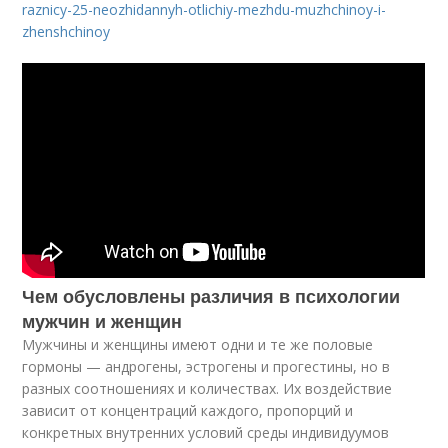
raznicy-25-neozhidannyh-otlichiy-mezhdu-muzhchinoy-i-
zhenshchinoy
Чем обусловлены различия в психологии
мужчин и женщин
Мужчины и женщины имеют одни и те же половые
гормоны — андрогены, эс­трогены и прогестины, но в
разных соотношениях и количествах. Их воздей­ствие
зависит от концентраций каждого, пропорций и
конкретных внутренних условий среды индивидуумов