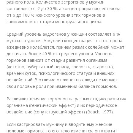
разного пола. Количество эстрогенов у мужчин
составляет от 2 до 30 %, а концентрация прогестерона —
от 6 до 100 % женско­го уровня этих гормонов в
зависимости от стадии менструального цикла.
Средний уровень андрогенов у женщин составляет 6 %
мужского уров­ня. У мужчин концентрация тестостерона
ежедневно колеблется, причем размах колебаний может
достигать более 40 % от среднего уровня. Уровень
гормонов зависит от стадии развития организма
(детство, пубертатный пе­риод, зрелость, старость),
времени суток, психологического статуса и вне­шних
воздействий. В отличие от животных люди не меняют
свои половые роли при изменении баланса гормонов.
Различают влияние гормонов на разных стадиях развития
организма (ге­нетический эффект) и их периодическое
воздействие (сопутствующий эф­фект) (Beach, 1977).
Если кастрировать мужчину и вводить ему женские
половые гормоны, то его тело изменится, он утратит