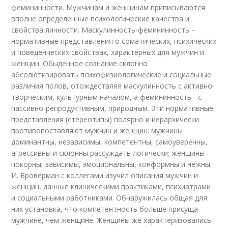
фемининности. Мужчинам и женщинам приписываются
вполне определенные психологические качества и
свойства личности. Маскулинность-фемининность –
нормативные представления о соматических, психических
и поведенческих свойствах, характерных для мужчин и
женщин. Обыденное сознание склонно
абсолютизировать психофизиологические и социальные
различия полов, отождествляя маскулинность с активно-
творческим, культурным началом, а фемининность - с
пассивно-репродуктивным, природным. Эти нормативные
представления (стереотипы) полярно и иерархически
противопоставляют мужчин и женщин: мужчины
доминантны, независимы, компетентны, самоуверенны,
агрессивны и склонны рассуждать логически; женщины
покорны, зависимы, эмоциональны, конформны и нежны.
И. Броверман с коллегами изучил описания мужчин и
женщин, данные клиническими практиками, психиатрами
и социальными работниками. Обнаружилась общая для
них установка, что компетентность больше присуща
мужчине, чем женщине. Женщины же характеризовались