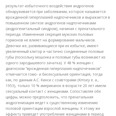
результат избыточного воздействия андрогенов
обнаруживается при забо­левании, которое называется
врожденной гиперплазией надпочечников и выража­ется в
повышенном синтезе андрогенов надпочечниками
(андрогенитальный синдром), начиная с пренатального
периода. Измененная секреция мужских половых
гормонов не влияет на формирование мальчиков.
Девочки же, разви­вающиеся при их избытке, имеют
увеличенный клитор и частично соединен­ные половые
губы (поскольку мошонка и половые губы возникают из
одного зародышевого зачатка). У 48 % женщин с
диагнозом “врожденная гиперпла­зия надпочечников”
отмечается гомо- и бисексуальная ориентация, тогда
как, по данным А.С. Кинси с соавторами (Kmsey e. а.,
1953), только 10 % америка­нок в возрасте 20 лет имели
сексуальный контакт с женщинами. Сопоставляя обе
цифры, можно предположить, что пренатальная
андрогенизация ведет к су­щественному изменению
половой ориентации взрослой женщины. К этому же
эффекту приведет употребление женщинами в период