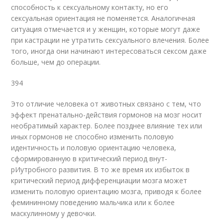
способность к сексуальному контакту, но его
сексуальная ориентация не поменяется. Аналогичная
ситуация отмечается и у женщин, которые могут даже
при кастрации не утратить сексуального влечения. Более
того, иногда они начинают интересоваться сексом даже
больше, чем до операции.
394
Это отличие человека от животных связано с тем, что
эффект пренатально-действия гормонов на мозг носит
необратимый характер. Более позднее вли­яние тех или
иных гормонов не способно изменить половую
идентичность и половую ориентацию человека,
сформированную в критический период внут-
рИ
утробного развития. В то же время их избыток в
критический период диф­ференциации мозга может
изменить половую ориентацию мозга, приводя к бо­лее
фемининному поведению мальчика или к более
маскулинному у девочки.