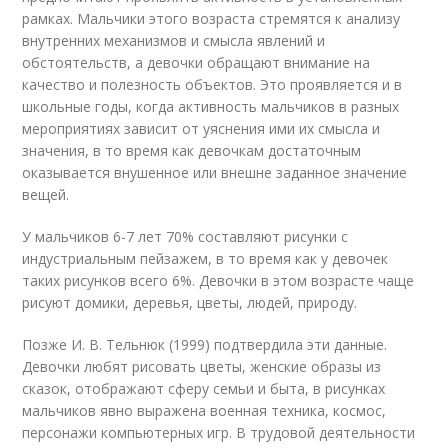
рамках. Мальчики этого возраста стремятся к анализу
внутренних механизмов и смысла явлений и
обстоятельств, а девочки обращают внимание на
качество и полезность объектов. Это проявляется и в
школьные годы, когда активность мальчиков в разных
ме­роприятиях зависит от уяснения ими их смысла и
значения, в то время как девоч­кам достаточным
оказывается внушенное или внешне заданное значение
вещей.
У мальчиков 6-7 лет 70% составляют рисунки с
индустриальным пейзажем, в то время как у девочек
таких рисунков всего 6%. Девочки в этом возрасте чаще
рисуют домики, деревья, цветы, людей, природу.
Позже И. В. Тельнюк (1999) подтвердила эти данные.
Девочки любят рисовать цветы, женские образы из
сказок, отображают сферу семьи и быта, в рисунках
маль­чиков явно выражена военная техника, космос,
персонажи компьютерных игр. В тру­довой деятельности