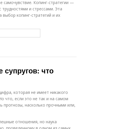
е самочувствие. Копинг-стратегии —
 трудностями и стрессами. Эта
а выбор копинг-стратегий и их
 супругов: что
 цифра, которая не имеет никакого
о что, если это не так и на самом
ть прогнозы, насколько прочными или,
спешные отношения, но наука
о, проведенному в одном из самых