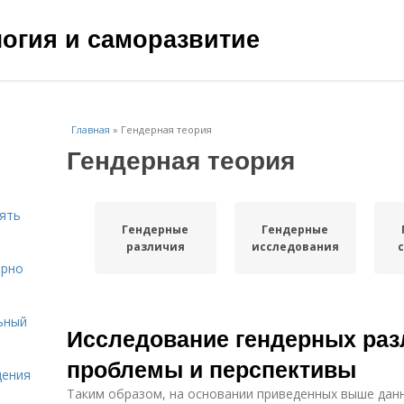
ология и саморазвитие
Главная
»
Гендерная теория
Гендерная теория
нять
Гендерные
Гендерные
различия
исследования
ярно
ьный
Исследование гендерных раз
проблемы и перспективы
щения
Таким образом, на основании приведенных выше да