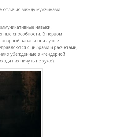
ые отличия между мужчинами
коммуникативные навыки,
енные способности. В первом
ловарный запас и они лучше
управляются с цифрами и расчетами,
нако убежденные в «гендерной
одят их ничуть не хуже).