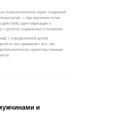
ью психологической науки. гендерная
 психологии — при изучении когни
одействий, идентификации и
ых строятся социальные отношения.
ний, с определенной долей
дной из них примыкают все так
циобиологически ориентиро ванные
нанте
мужчинами и