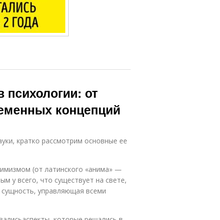
 психологии: от
ременных концепций
ауки, кратко рассмотрим основные ее
анимизмом (от латинского «анима» —
ым у всего, что существует на свете,
а сущность, управляющая всеми
ивалисьаспекты, которые решались в