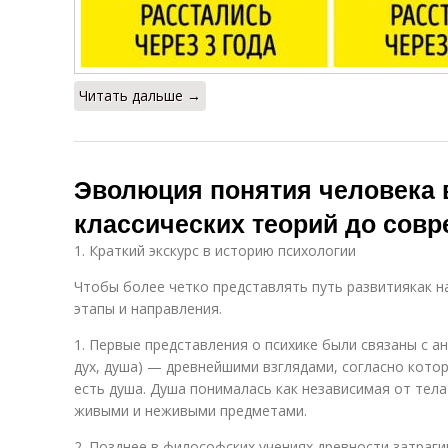
Читать дальше →
Эволюция понятия человека в
классических теорий до сов
1. Краткий экскурс в историю психологии
Чтобы более четко представлять путь развитиякак н
этапы и направления.
1. Первые представления о психике были связаны с 
дух, душа) — древнейшими взглядами, согласно котор
есть душа. Душа понималась как независимая от тел
живыми и неживыми предметами.
2. Позднее в философских учениях древности затраг