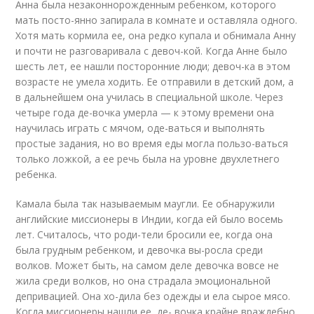
Анна была незаконнорожденным ребенком, которого
мать посто-янно запирала в комнате и оставляла одного.
Хотя мать кормила ее, она редко купала и обнимала Анну
и почти не разговаривала с девоч-кой. Когда Анне было
шесть лет, ее нашли посторонние люди; девоч-ка в этом
возрасте не умела ходить. Ее отправили в детский дом, а
в дальнейшем она училась в специальной школе. Через
четыре года де-вочка умерла — к этому времени она
научилась играть с мячом, оде-ваться и выполнять
простые задания, но во время еды могла пользо-ваться
только ложкой, а ее речь была на уровне двухлетнего
ребенка.
Камала была так называемым маугли. Ее обнаружили
английские миссионеры в Индии, когда ей было восемь
лет. Считалось, что роди-тели бросили ее, когда она
была грудным ребенком, и девочка вы-росла среди
волков. Может быть, на самом деле девочка вовсе не
жила среди волков, но она страдала эмоциональной
депривацией. Она хо-дила без одежды и ела сырое мясо.
Когда миссионеры нашли ее, де- вочка крайне враждебно