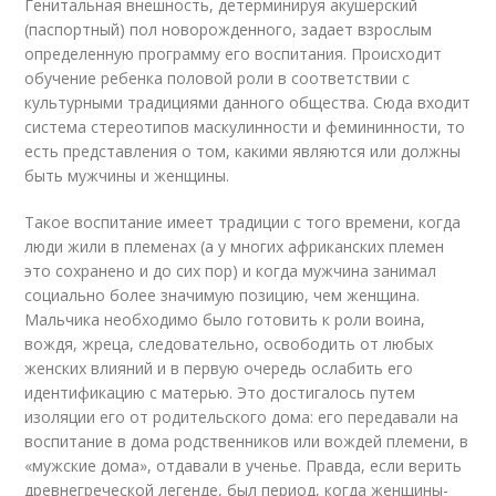
Генитальная внешность, детерминируя акушерский
(паспортный) пол новорожденного, задает взрослым
определенную программу его воспитания. Происходит
обучение ребенка половой роли в соответствии с
культурными традициями данного общества. Сюда входит
система стереотипов маскулинности и фемининности, то
есть представления о том, какими являются или должны
быть мужчины и женщины.
Такое воспитание имеет традиции с того времени, когда
люди жили в племенах (а у многих африканских племен
это сохранено и до сих пор) и когда мужчина занимал
социально более значимую позицию, чем женщина.
Мальчика необходимо было готовить к роли воина,
вождя, жреца, следовательно, освободить от любых
женских влияний и в первую очередь ослабить его
идентификацию с матерью. Это достигалось путем
изоляции его от родительского дома: его передавали на
воспитание в дома родственников или вождей племени, в
«мужские дома», отдавали в ученье. Правда, если верить
древнегреческой легенде, был период, когда женщины-