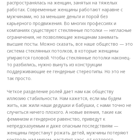
распространялась на женщин, занятых на тяжелых
работах. Современные женщины работают наравне с
мужчинами, но за меньшие деньги и порой без
карьерного продвижения. Во многих профессиях и
компаниях существуют стеклянные потолки — негласные
ограничения, не позволяющие женщинам занимать
высшие посты. Можно сказать, все наше общество — это
система стеклянных потолков, в которые женщины
упираются головой. Чтобы стеклянные потолки наконец-
то разбились, нужно вынуть из конструкции
поддерживающие ее гендерные стереотипы. Но это не
так просто.
Четкое разделение ролей дает нам как обществу
иллюзию стабильности. Нам кажется, если мы будем
жить, как жили наши дедушки и бабушки, с нами точно не
случиться ничего плохого. А новые веяния, такие как
феминизм и гендерное равенство, приведут к
непредсказуемым и даже опасным последствиям —
женщины перестанут рожать детей, мужчины потеряют
контроль над миром, наступит хаос, от которого