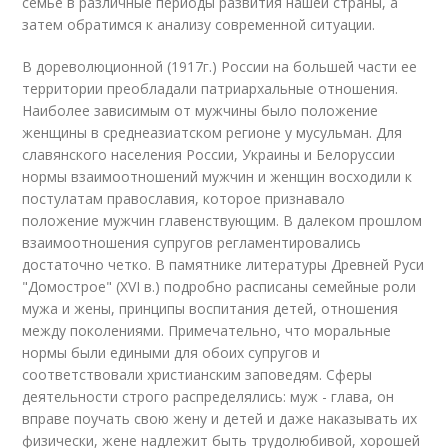
семье в различные периоды развития нашей страны, а
затем обратимся к анализу современной ситуации.
В дореволюционной (1917г.) России на большей части ее
территории преобладали патриархальные отношения.
Наиболее зависимым от мужчины было положение
женщины в среднеазиатском регионе у мусульман. Для
славянского населения России, Украины и Белоруссии
нормы взаимоотношений мужчин и женщин восходили к
постулатам православия, которое признавало
положение мужчин главенствующим. В далеком прошлом
взаимоотношения супругов регламентировались
достаточно четко. В памятнике литературы Древней Руси
"Домострое" (XVI в.) подробно расписаны семейные роли
мужа и жены, принципы воспитания детей, отношения
между поколениями. Примечательно, что моральные
нормы были едиными для обоих супругов и
соответствовали христианским заповедям. Сферы
деятельности строго распределялись: муж - глава, он
вправе поучать свою жену и детей и даже наказывать их
физически, жене надлежит быть трудолюбивой, хорошей