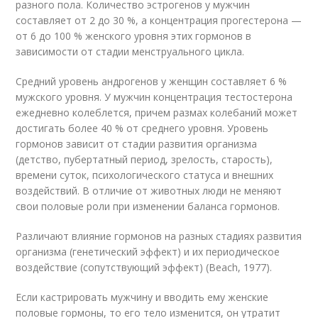
разного пола. Количество эстрогенов у мужчин
составляет от 2 до 30 %, а концентрация прогестерона —
от 6 до 100 % женско­го уровня этих гормонов в
зависимости от стадии менструального цикла.
Средний уровень андрогенов у женщин составляет 6 %
мужского уров­ня. У мужчин концентрация тестостерона
ежедневно колеблется, причем размах колебаний может
достигать более 40 % от среднего уровня. Уровень
гормонов зависит от стадии развития организма
(детство, пубертатный пе­риод, зрелость, старость),
времени суток, психологического статуса и вне­шних
воздействий. В отличие от животных люди не меняют
свои половые роли при изменении баланса гормонов.
Различают влияние гормонов на разных стадиях развития
организма (ге­нетический эффект) и их периодическое
воздействие (сопутствующий эф­фект) (Beach, 1977).
Если кастрировать мужчину и вводить ему женские
половые гормоны, то его тело изменится, он утратит