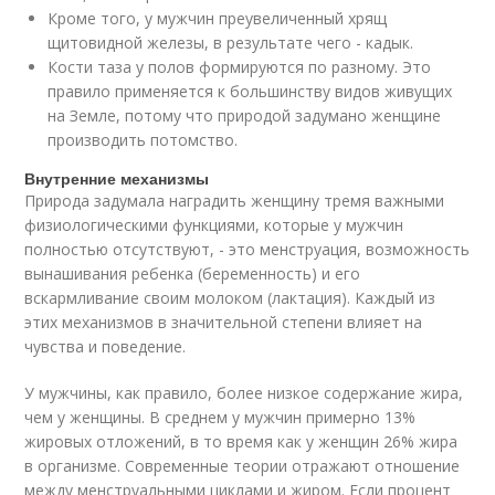
Кроме того, у мужчин преувеличенный хрящ
щитовидной железы, в результате чего - кадык.
Кости таза у полов формируются по разному. Это
правило применяется к большинству видов живущих
на Земле, потому что природой задумано женщине
производить потомство.
Внутренние механизмы
Природа задумала наградить женщину тремя важными
физиологическими функциями, которые у мужчин
полностью отсутствуют, - это менструация, возможность
вынашивания ребенка (беременность) и его
вскармливание своим молоком (лактация). Каждый из
этих механизмов в значительной степени влияет на
чувства и поведение.
У мужчины, как правило, более низкое содержание жира,
чем у женщины. В среднем у мужчин примерно 13%
жировых отложений, в то время как у женщин 26% жира
в организме. Современные теории отражают отношение
между менструальными циклами и жиром. Если процент