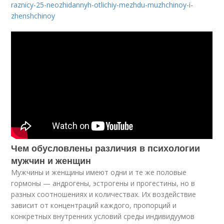
raznicy-25-neozhidannyh-otlichiy-mezhdu-muzhchinoy-i-
zhenshchinoy
Чем обусловлены различия в психологии
мужчин и женщин
Мужчины и женщины имеют одни и те же половые
гормоны — андрогены, эс­трогены и прогестины, но в
разных соотношениях и количествах. Их воздей­ствие
зависит от концентраций каждого, пропорций и
конкретных внутренних условий среды индивидуумов