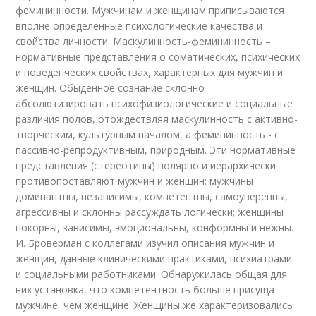
фемининности. Мужчинам и женщинам приписываются
вполне определенные психологические качества и
свойства личности. Маскулинность-фемининность –
нормативные представления о соматических, психических
и поведенческих свойствах, характерных для мужчин и
женщин. Обыденное сознание склонно
абсолютизировать психофизиологические и социальные
различия полов, отождествляя маскулинность с активно-
творческим, культурным началом, а фемининность - с
пассивно-репродуктивным, природным. Эти нормативные
представления (стереотипы) полярно и иерархически
противопоставляют мужчин и женщин: мужчины
доминантны, независимы, компетентны, самоуверенны,
агрессивны и склонны рассуждать логически; женщины
покорны, зависимы, эмоциональны, конформны и нежны.
И. Броверман с коллегами изучил описания мужчин и
женщин, данные клиническими практиками, психиатрами
и социальными работниками. Обнаружилась общая для
них установка, что компетентность больше присуща
мужчине, чем женщине. Женщины же характеризовались