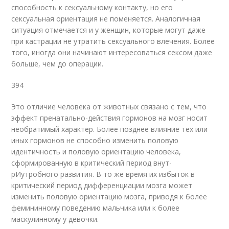
способность к сексуальному контакту, но его
сексуальная ориентация не поменяется. Аналогичная
ситуация отмечается и у женщин, которые могут даже
при кастрации не утратить сексуального влечения. Более
того, иногда они начинают интересоваться сексом даже
больше, чем до операции.
394
Это отличие человека от животных связано с тем, что
эффект пренатально-действия гормонов на мозг носит
необратимый характер. Более позднее вли­яние тех или
иных гормонов не способно изменить половую
идентичность и половую ориентацию человека,
сформированную в критический период внут-
рИ
утробного развития. В то же время их избыток в
критический период диф­ференциации мозга может
изменить половую ориентацию мозга, приводя к бо­лее
фемининному поведению мальчика или к более
маскулинному у девочки.