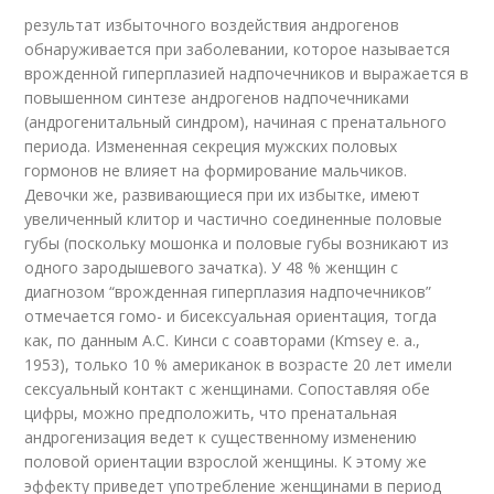
результат избыточного воздействия андрогенов
обнаруживается при забо­левании, которое называется
врожденной гиперплазией надпочечников и выража­ется в
повышенном синтезе андрогенов надпочечниками
(андрогенитальный синдром), начиная с пренатального
периода. Измененная секреция мужских половых
гормонов не влияет на формирование мальчиков.
Девочки же, разви­вающиеся при их избытке, имеют
увеличенный клитор и частично соединен­ные половые
губы (поскольку мошонка и половые губы возникают из
одного зародышевого зачатка). У 48 % женщин с
диагнозом “врожденная гиперпла­зия надпочечников”
отмечается гомо- и бисексуальная ориентация, тогда
как, по данным А.С. Кинси с соавторами (Kmsey e. а.,
1953), только 10 % америка­нок в возрасте 20 лет имели
сексуальный контакт с женщинами. Сопоставляя обе
цифры, можно предположить, что пренатальная
андрогенизация ведет к су­щественному изменению
половой ориентации взрослой женщины. К этому же
эффекту приведет употребление женщинами в период