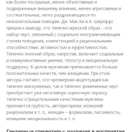
как более послушные, менее объективные и
подверженные внешнему влиянию, менее агрессивные и
состязательные, легко раздражающиеся по
незначительным поводам. Дж. Мак-Ки и А. Шериффс
пришли к выводу, что типично мужской образ – это
набор черт, связанный с социально неограничивающим
стилем поведения, компетенцией и рациональными
способностями, активностью и эффективностью.
Типично женский образ, напротив, включает социальные
и коммуникативные умения, теплоту и эмоциональную
поддержку. В целом мужчинам приписывается больше
положительных качеств, чем женщинам. При этом
авторы считают, что чрезмерная акцентуация как
типично маскулинных, так и типично фемининных черт
приобретает уже негативную оценочную окраску:
типично отрицательными качествами мужчины
признаются грубость, авторитаризм, излишний
рационализм и т. п., женщин – формализм, пассивность,
излишняя эмоциональность и т. п.
Гендерные стереотипы: различия в восприятии