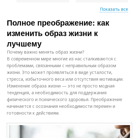
Показать все
Полное преображение: как
Активность в
Активность на
контроле
контроль
изменить образ жизни к
лучшему
Почему важно менять образ жизни?
Физическое
Советы для
В современном мире многие из нас сталкиваются с
преображение
физической лёгкости
проблемами, связанными с неправильным образом
жизни. Это может проявляться в виде усталости,
стресса, избыточного веса или отсутствия мотивации.
Изменение образа жизни — это не просто модная
Активности в
Активность в
тенденция, а необходимость для поддержания
изменении
повседневной жизни
физического и психического здоровья. Преображение
начинается с осознания необходимости перемен и
готовности к действиям.
Активность на
Активность в
энергетические
повседневную жизнь
запасы