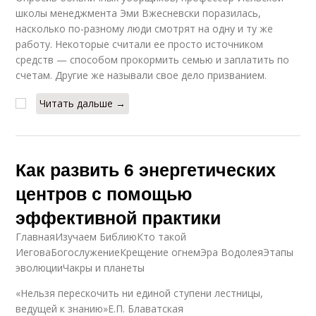
школы менеджмента Эми Вжесневски поразилась,
насколько по-разному люди смотрят на одну и ту же
работу. Некоторые считали ее просто источником
средств — способом прокормить семью и заплатить по
счетам. Другие же называли свое дело призванием.
Читать дальше →
Как развить 6 энергетических
центров с помощью
эффективной практики
ГлавнаяИзучаем БиблиюКто такой
ИеговаБогослужениеКрещение огнемЭра ВодолеяЭтапы
эволюцииЧакры и планеты
«Нельзя перескочить ни единой ступени лестницы,
ведущей к знанию»Е.П. Блаватская