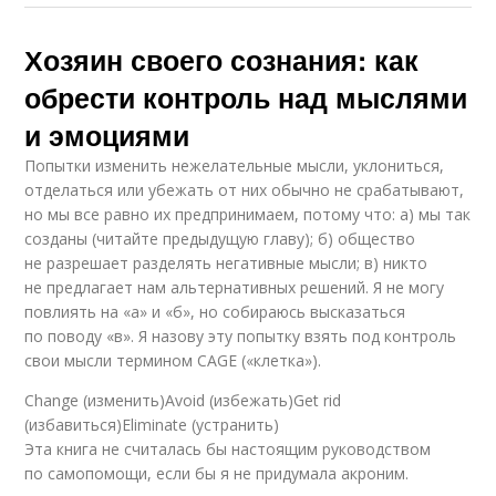
Хозяин своего сознания: как
обрести контроль над мыслями
и эмоциями
Попытки изменить нежелательные мысли, уклониться,
отделаться или убежать от них обычно не срабатывают,
но мы все равно их предпринимаем, потому что: а) мы так
созданы (читайте предыдущую главу); б) общество
не разрешает разделять негативные мысли; в) никто
не предлагает нам альтернативных решений. Я не могу
повлиять на «а» и «б», но собираюсь высказаться
по поводу «в». Я назову эту попытку взять под контроль
свои мысли термином CAGE («клетка»).
Change (изменить)Avoid (избежать)Get rid
(избавиться)Eliminate (устранить)
Эта книга не считалась бы настоящим руководством
по самопомощи, если бы я не придумала акроним.