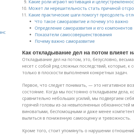
Какие роли играют мотивация и целеустремленнос
Может ли нерешительность стать причиной отсро
Какие практические шаги помогут преодолеть от
Что такое саморазвитие и почему это важно
Определение саморазвития и его компонентов
анс
Показатели самосовершенствования
Почему важно саморазвитие
Как откладывание дел на потом влияет н
Откладывание дел на потом, это, безусловно, весьма
несет с собой ряд сложных последствий, которые, к 
только в плоскости выполнения конкретных задач.
Первое, что следует понимать, — это негативное во
состояние. Когда мы постоянно откладываем дела, к
сравнительно небольших усилий, мы подвергаем себ
горячей головы из-за невыполненных обязанностей 
виноватыми, беспомощными и даже менее компетент
вылиться в пониженную самооценку и тревожность.
Кроме того, стоит упомянуть о нарушении отношени