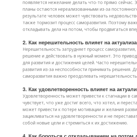
появляется нежелание делать что-то прямо сейчас. Э
планы остаются нереализованными из-за постоянного
результате человек может чувствовать недовольств
также тормозит процесс саморазвития. Поэтому важ
откладывать дела на потом, чтобы продвигаться впер
2. Как нерешительность влияет на актуализ
Нерешительность затрудняет процесс саморазвития, 
решение и действовать в нужный момент. Это привод
для развития и достижения целей. Часто нерешител
развития из-за неспособности принимать решения. Д
саморазвития важно преодолевать нерешительность 
3. Как удовлетворенность влияет на актуал
Удовлетворенность может привести к стагнации в са
чувствует, что уже достиг всего, что хотел, и перес
может привести к потере мотивации и желания разви
зацикливаться на удовлетворенности и не перестава
собой новые цели и стремиться к их достижению.
4. Как бороться с откладыванием на потом 