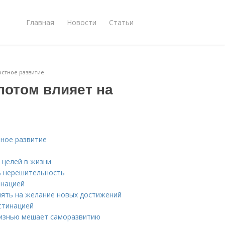
Главная
Новости
Статьи
остное развитие
потом влияет на
тное развитие
 целей в жизни
ь нерешительность
инацией
ять на желание новых достижений
стинацией
жизнью мешает саморазвитию