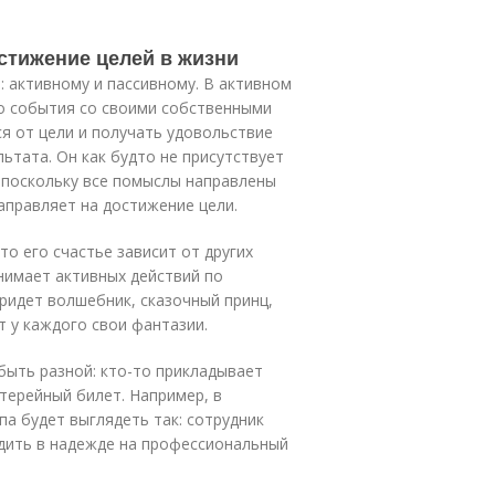
стижение целей в жизни
 активному и пассивному. В активном
го события со своими собственными
ся от цели и получать удовольствие
льтата. Он как будто не присутствует
 поскольку все помыслы направлены
направляет на достижение цели.
то его счастье зависит от других
инимает активных действий по
придет волшебник, сказочный принц,
т у каждого свои фантазии.
быть разной: кто-то прикладывает
отерейный билет. Например, в
а будет выглядеть так: сотрудник
дить в надежде на профессиональный