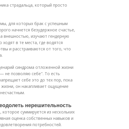
тника страдальца, который просто
амы, для которых брак с успешным
рого начнется безудержное счастье,
 за внешностью, изучают гендерную
 ходят в те места, где водятся
твы и расстраиваются от того, что
а.
 сценарий синдрома отложенной жизни
— не позволяю себе". То есть
апрещает себе это до тех пор, пока
и жизни, он накапливает ощущение
 несчастным.
реодолеть нерешительность
, которое суммируется из нескольких
тивная оценка собственных навыков и
 удовлетворения потребностей.