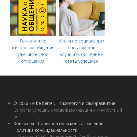
Топ-книги по
Книги по социальным
психологии общения:
навыкам: как
улучшите свои
улучшить общение и
отношения
стать успешнее
© 2026 To be better. Психология и саморазвитие
Секреты успешных людей: мотивация и личностный
рост
Контакты
Пользовательское соглашение
Политика конфидециальности
г. Москва, ЮАО, Даниловский, Дербеневская