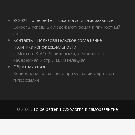
© 2026 To be better. Психология и саморазвитие
Секреты успешных людей: мотивация и личностный
рост
Контакты
Пользовательское соглашение
Политика конфидециальности
г. Москва, ЮАО, Даниловский, Дербеневская
набережная 7 стр.5, м. Павелецкая
Обратная связь
Копирование разрешено при указании обратной
гиперссылки.
© 2026,
To be better. Психология и саморазвитие
.