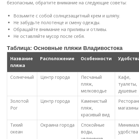
безопасным, обратите внимание на следующие советы:
Возьмите с собой солнцезащитный крем и шляпу.
Не забудьте полотенце и смену одежды.
Обращайте внимание на приливы и отливы.
Не оставляйте мусор после себя.
Таблица: Основные пляжи Владивостока
Название
Расположение
Особенности
Удобств
пляжа
Солнечный
Центр города
Песчаный
Кафе,
пляж,
туалеты,
мелководье
душевые
Золотой
Центр города
Каменистый
Ресторан
Рог
пляж,
магазины
красивый вид
Тихий
Окраина города
Спокойные
Минимал
океан
воды,
удобства
уединение