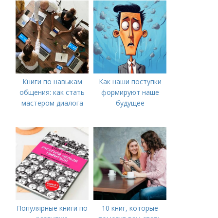
Книги по навыкам
Как наши поступки
общения: как стать
формируют наше
мастером диалога
будущее
Популярные книги по
10 книг, которые