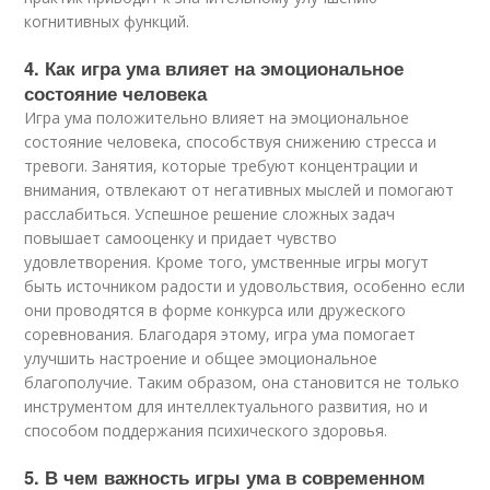
когнитивных функций.
4. Как игра ума влияет на эмоциональное
состояние человека
Игра ума положительно влияет на эмоциональное
состояние человека, способствуя снижению стресса и
тревоги. Занятия, которые требуют концентрации и
внимания, отвлекают от негативных мыслей и помогают
расслабиться. Успешное решение сложных задач
повышает самооценку и придает чувство
удовлетворения. Кроме того, умственные игры могут
быть источником радости и удовольствия, особенно если
они проводятся в форме конкурса или дружеского
соревнования. Благодаря этому, игра ума помогает
улучшить настроение и общее эмоциональное
благополучие. Таким образом, она становится не только
инструментом для интеллектуального развития, но и
способом поддержания психического здоровья.
5. В чем важность игры ума в современном