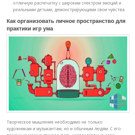
отличную распечатку с широким спектром эмоций и
реальными детьми, демонстрирующими свои чувства.
Как организовать личное пространство для
практики игр ума
Творческое мышление необходимо не только
художникам и музыкантам, но и обычным людям. С его