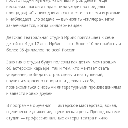
просто подмигнув ему. «Убитый» игрок делает еще
несколько шагов и падает (или уходит за пределы
площадки). «Сыщик» двигается вместе со всеми игроками
и наблюдает. Его задача — вычислить «киллера». Игра
заканчивается, когда «киллер» найден.
Детская театральная студия Ирбис приглашает к себе
детей от 4 до 17 лет. Ирбис — это более 10 лет работы и
более 35 филиалов по всей России.
Занятия в студии будут полезны как детям, мечтающим
об актерской карьере, так и тем, кто мечтает стать
увереннее, победить страх сцены и выступлений,
научиться красиво говорить и держать себя,
познакомиться с новыми литературными произведениями
и завести новых друзей
В программе обучения — актерское мастерство, вокал,
сценическое движение, сценическая речь. Преподаватели
студии — профессиональные актеры театра и кино.