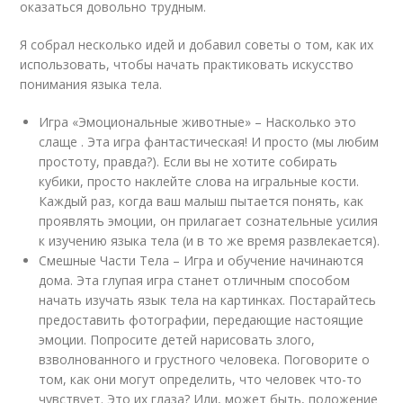
оказаться довольно трудным.
Я собрал несколько идей и добавил советы о том, как их
использовать, чтобы начать практиковать искусство
понимания языка тела.
Игра «Эмоциональные животные» – Насколько это
слаще . Эта игра фантастическая! И просто (мы любим
простоту, правда?). Если вы не хотите собирать
кубики, просто наклейте слова на игральные кости.
Каждый раз, когда ваш малыш пытается понять, как
проявлять эмоции, он прилагает сознательные усилия
к изучению языка тела (и в то же время развлекается).
Смешные Части Тела – Игра и обучение начинаются
дома. Эта глупая игра станет отличным способом
начать изучать язык тела на картинках. Постарайтесь
предоставить фотографии, передающие настоящие
эмоции. Попросите детей нарисовать злого,
взволнованного и грустного человека. Поговорите о
том, как они могут определить, что человек что-то
чувствует. Это их глаза? Или, может быть, положение