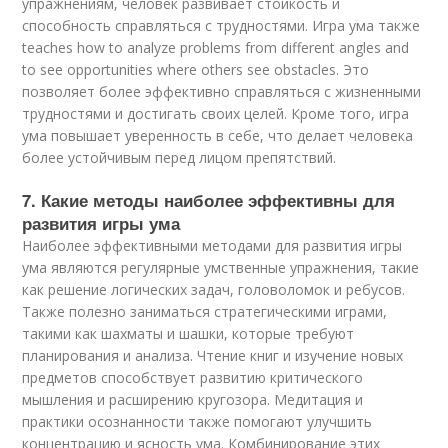
упражнениям, человек развивает стойкость и
способность справляться с трудностями. Игра ума также
teaches how to analyze problems from different angles and
to see opportunities where others see obstacles. Это
позволяет более эффективно справляться с жизненными
трудностями и достигать своих целей. Кроме того, игра
ума повышает уверенность в себе, что делает человека
более устойчивым перед лицом препятствий.
7. Какие методы наиболее эффективны для
развития игры ума
Наиболее эффективными методами для развития игры
ума являются регулярные умственные упражнения, такие
как решение логических задач, головоломок и ребусов.
Также полезно заниматься стратегическими играми,
такими как шахматы и шашки, которые требуют
планирования и анализа. Чтение книг и изучение новых
предметов способствует развитию критического
мышления и расширению кругозора. Медитация и
практики осознанности также помогают улучшить
концентрацию и ясность ума. Комбинирование этих