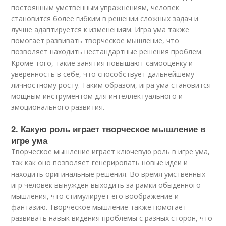
постоянным умственным упражнениям, человек
становится более гибким в решении сложных задач и
лучше адаптируется к изменениям. Игра ума также
помогает развивать творческое мышление, что
позволяет находить нестандартные решения проблем.
Кроме того, такие занятия повышают самооценку и
уверенность в себе, что способствует дальнейшему
личностному росту. Таким образом, игра ума становится
мощным инструментом для интеллектуального и
эмоционального развития.
2. Какую роль играет творческое мышление в
игре ума
Творческое мышление играет ключевую роль в игре ума,
так как оно позволяет генерировать новые идеи и
находить оригинальные решения. Во время умственных
игр человек вынужден выходить за рамки обыденного
мышления, что стимулирует его воображение и
фантазию. Творческое мышление также помогает
развивать навык видения проблемы с разных сторон, что