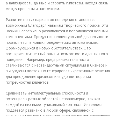
анализировать данные и строить гипотезы, находя связь
между прошлым и настоящим.
Развитие новых вариантов поведения становится
возможным благодаря навыкам творческого поиска. Эти
навыки непрерывно развиваются и пополняются новыми
компонентами. Продукт интеллектуальной деятельности
проявляется в новых поведенческих автоматизмах,
формирующихся в новых обстоятельствах. Это
расширяет жизненный опыт и возможности адаптивного
поведения. Например, предприниматели часто
сталкиваются с нестандартными ситуациями в бизнесе и
вынуждены постоянно генерировать креативные решения
для преодоления кризисов или удовлетворения
потребностей клиентов.
Сравнивать интеллектуальные способности и
потенциалы разных областей неправомерно, так как
каждый из них имеет уникальный контекст. Интеллект
поддается развитию в любой сфере, связанной с
жизненным опытом. Например, шахматист демонстрирует