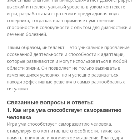
высокий интеллектуальный уровень в узком контексте
игры, разрабатывая стратегии и предугадывая ходы
соперника, тогда как врач применяет умственные
способности в совокупности с опытом для диагностики и
лечения болезней.
Таким образом, интеллект – это уникальное проявление
осознанной деятельности и способности к адаптации,
которые развиваются и могут использоваться в любой
области жизни. Он позволяет не только выживать в
изменяющихся условиях, но и успешно развиваться,
находя эффективные решения в самых разнообразных
ситуациях.
Связанные вопросы и ответы:
1. Как игра ума способствует саморазвитию
человека
Игра ума способствует саморазвитию человека,
стимулируя его когнитивные способности, такие как
память, внимание и логическое мышление. Благодаря