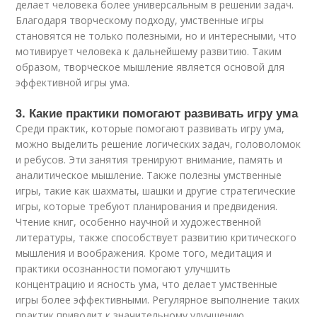
делает человека более универсальным в решении задач.
Благодаря творческому подходу, умственные игры
становятся не только полезными, но и интересными, что
мотивирует человека к дальнейшему развитию. Таким
образом, творческое мышление является основой для
эффективной игры ума.
3. Какие практики помогают развивать игру ума
Среди практик, которые помогают развивать игру ума,
можно выделить решение логических задач, головоломок
и ребусов. Эти занятия тренируют внимание, память и
аналитическое мышление. Также полезны умственные
игры, такие как шахматы, шашки и другие стратегические
игры, которые требуют планирования и предвидения.
Чтение книг, особенно научной и художественной
литературы, также способствует развитию критического
мышления и воображения. Кроме того, медитация и
практики осознанности помогают улучшить
концентрацию и ясность ума, что делает умственные
игры более эффективными. Регулярное выполнение таких
практик приводит к значительному улучшению