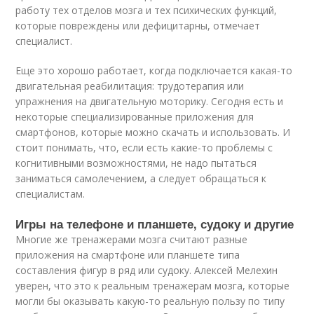
работу тех отделов мозга и тех психических функций,
которые повреждены или дефицитарны, отмечает
специалист.
Еще это хорошо работает, когда подключается какая-то
двигательная реабилитация: трудотерапия или
упражнения на двигательную моторику. Сегодня есть и
некоторые специализированные приложения для
смартфонов, которые можно скачать и использовать. И
стоит понимать, что, если есть какие-то проблемы с
когнитивными возможностями, не надо пытаться
заниматься самолечением, а следует обращаться к
специалистам.
Игры на телефоне и планшете, судоку и другие
Многие же тренажерами мозга считают разные
приложения на смартфоне или планшете типа
составления фигур в ряд или судоку. Алексей Мелехин
уверен, что это к реальным тренажерам мозга, которые
могли бы оказывать какую-то реальную пользу по типу