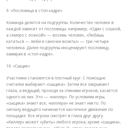
9. «Пословица в стоп-кадре»
Команда делится на подгруппы. Количество человек в
каждой зависит от пословицы: например, «Один с сошкой,
а семеро с ложкой!» — восемь человек, «Любишь
кататься — люби и саночки возить!» — три–четыре
человека. Далее подгруппы инсценируют пословицу,
замирая в «стоп-кадре».
10. «Сыщик»
Участники становятся в плотный круг. С помощью
считалки выбирают «сыщика». Затем все закрывают
глаза, а ведущий, проходя за спинами игроков, касается
одного из них. Это — «киллер». По условиям игры,
«сыщика» знают все, «киллера» не знает никто. По
сигналу ведущего начинается хаотичное движение по
площадке. Все игроки смотрят в глаза друг другу.
«Киллер» может «убить» любого игрока, кроме «сыщика»,