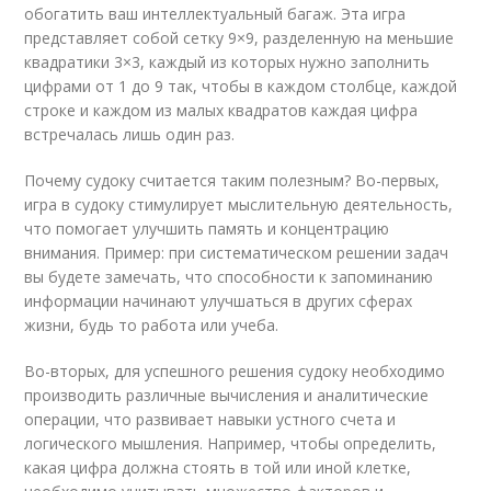
обогатить ваш интеллектуальный багаж. Эта игра
представляет собой сетку 9×9, разделенную на меньшие
квадратики 3×3, каждый из которых нужно заполнить
цифрами от 1 до 9 так, чтобы в каждом столбце, каждой
строке и каждом из малых квадратов каждая цифра
встречалась лишь один раз.
Почему судоку считается таким полезным? Во-первых,
игра в судоку стимулирует мыслительную деятельность,
что помогает улучшить память и концентрацию
внимания. Пример: при систематическом решении задач
вы будете замечать, что способности к запоминанию
информации начинают улучшаться в других сферах
жизни, будь то работа или учеба.
Во-вторых, для успешного решения судоку необходимо
производить различные вычисления и аналитические
операции, что развивает навыки устного счета и
логического мышления. Например, чтобы определить,
какая цифра должна стоять в той или иной клетке,