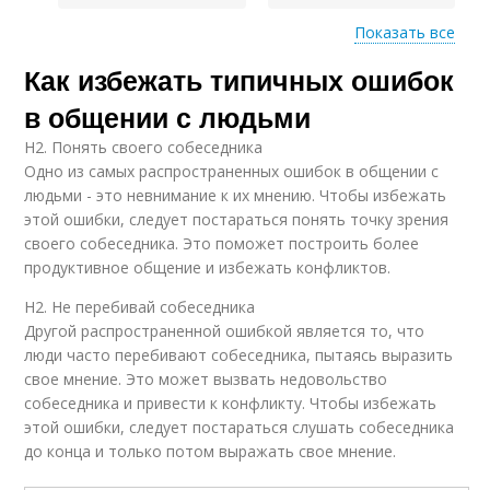
Показать все
Как избежать типичных ошибок
Эмпатии для
Фразы в общении
успешного общения
в общении с людьми
H2. Понять своего собеседника
Одно из самых распространенных ошибок в общении с
Любопытство к
людьми - это невнимание к их мнению. Чтобы избежать
Общения с людьми
общению
этой ошибки, следует постараться понять точку зрения
своего собеседника. Это поможет построить более
продуктивное общение и избежать конфликтов.
H2. Не перебивай собеседника
Другой распространенной ошибкой является то, что
люди часто перебивают собеседника, пытаясь выразить
свое мнение. Это может вызвать недовольство
собеседника и привести к конфликту. Чтобы избежать
этой ошибки, следует постараться слушать собеседника
до конца и только потом выражать свое мнение.