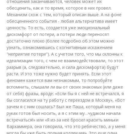
отношения заканчиваются, человек может их
обесценить, как и то время, которое в них провел.
Механизм схож с тем, который описан выше. А на фоне
обесцененного события - любая альтернатива имеет
ценность. То есть, создается уже эмоциональный
дискомфорт от потери, а потери люди переносят
достаточно плохо (более подробно об этом можно
узнать, ознакомившись с когнитивным искажением
"неприятие потери"). А с учетом того, что мы склонны к
идеализации того, с чем не взаимодействовали, то этот
разрыв (а, следовательно, и сила дискомфорта) будут
расти. И это тоже нужно будет принять. Если этот
феномен кажется вам незнакомым, то попробуйте
вспомнить, слышали ли вы от своих знакомых (или даже
от себя) фразы, вроде: «Если бы я с ней не встречался, я
бы согласился на ту работу с переездом в Москву», «Вот
зачем я с ним сошлась? Был же Паша, который меня на
руках готов был носить, а я с этим му…чудаком начала
встречаться!» или «Я из-за неё бросил красить миньки
Вархаммера, она говорила, что это ребячество, а у меня
могла бы уже быть полная коллекция». Это еще одна