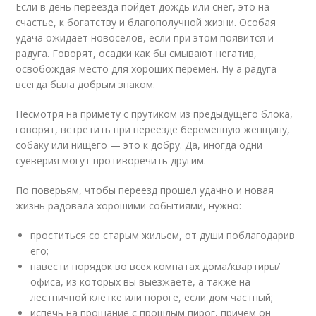
Если в день переезда пойдет дождь или снег, это на
счастье, к богатству и благополучной жизни. Особая
удача ожидает новоселов, если при этом появится и
радуга. Говорят, осадки как бы смывают негатив,
освобождая место для хороших перемен. Ну а радуга
всегда была добрым знаком.
Несмотря на примету с прутиком из предыдущего блока,
говорят, встретить при переезде беременную женщину,
собаку или нищего — это к добру. Да, иногда одни
суеверия могут противоречить другим.
По поверьям, чтобы переезд прошел удачно и новая
жизнь радовала хорошими событиями, нужно:
проститься со старым жильем, от души поблагодарив
его;
навести порядок во всех комнатах дома/квартиры/
офиса, из которых вы выезжаете, а также на
лестничной клетке или пороге, если дом частный;
испечь на прощание с прошлым пирог, причем он