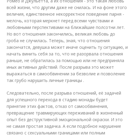
Ромео и Джульетта, а их отношения - это такая любовь
всей жизни, что другим даже не снилась. И на фоне этого
величия, единственное некорректное поведение парня -
мелочь, которая меркнет перед всеми чувствами и
любовными перспективами на ближайшие полсотни лет.
Но вот отношения закончились, великая любовь до
гроба не случилась. Теперь, зная, что отношения
закончатся, девушка может иначе оценить ту ситуацию, и
начать винить себя за то, что не разорвала отношения
раньше, не обратилась за помощью или не предприняла
иных активных действий. После разрыва это может
выражаться в самообвинении за безволие и позволение
так грубо нарушить личные границы .
Следовательно, после разрыва отношений, её задачей
для успешного перехода в стадию монады будет
принятие этих фактов, отказ от самообвинения,
превращение травмирующих переживаний в жизненный
опыт без деструктивной эмоциональной окраски. И это
не самая простая задачка. А если подобное нарушение
связано с сексуальными границами или полным