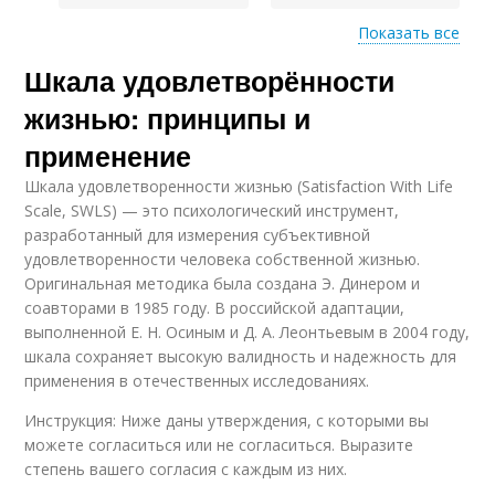
Показать все
Шкала удовлетворённости
Жизни с чистого
Жизнь с чистого
листа
листа
жизнью: принципы и
применение
Шкала удовлетворенности жизнью (Satisfaction With Life
Карьер с помощью
Развод с помощью
Scale, SWLS) — это психологический инструмент,
разработанный для измерения субъективной
удовлетворенности человека собственной жизнью.
Оригинальная методика была создана Э. Динером и
соавторами в 1985 году. В российской адаптации,
выполненной Е. Н. Осиным и Д. А. Леонтьевым в 2004 году,
шкала сохраняет высокую валидность и надежность для
применения в отечественных исследованиях.
Инструкция: Ниже даны утверждения, с которыми вы
можете согласиться или не согласиться. Выразите
степень вашего согласия с каждым из них.