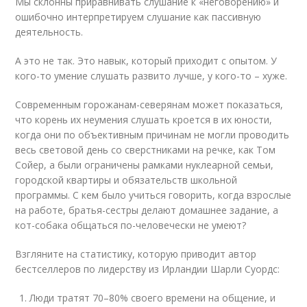
Мы склонны приравнивать слушание к «неговорению» и
ошибочно интерпретируем слушание как пассивную
деятельность.
А это не так. Это навык, который приходит с опытом. У
кого-то умение слушать развито лучше, у кого-то – хуже.
Современным горожанам-северянам может показаться,
что корень их неумения слушать кроется в их юности,
когда они по объективным причинам не могли проводить
весь световой день со сверстниками на речке, как Том
Сойер, а были ограничены рамками нуклеарной семьи,
городской квартиры и обязательств школьной
программы. С кем было учиться говорить, когда взрослые
на работе, братья-сестры делают домашнее задание, а
кот-собака общаться по-человечески не умеют?
Взгляните на статистику, которую приводит автор
бестселлеров по лидерству из Ирландии Шарли Суордс:
Люди тратят 70–80% своего времени на общение, и