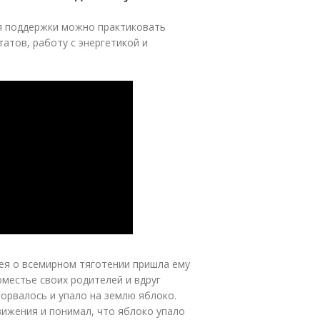
ия поддержки можно практиковать
атов, работу с энергетикой и
дея о всемирном тяготении пришла ему
оместье своих родителей и вдруг
торвалось и упало на землю яблоко.
ижения и понимал, что яблоко упало