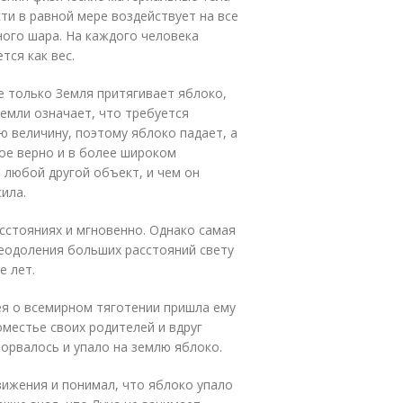
ти в равной мере воздействует на все
ого шара. На каждого человека
тся как вес.
е только Земля притягивает яблоко,
Земли означает, что требуется
ю величину, поэтому яблоко падает, а
ое верно и в более широком
 любой другой объект, и чем он
ила.
сстояниях и мгновенно. Однако самая
реодоления больших расстояний свету
е лет.
ея о всемирном тяготении пришла ему
оместье своих родителей и вдруг
торвалось и упало на землю яблоко.
ижения и понимал, что яблоко упало