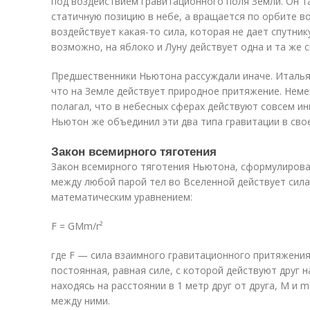
под воздействием гравитационного поля Земли. Он та
статичную позицию в небе, а вращается по орбите вок
воздействует какая-то сила, которая не дает спутнику
возможно, на яблоко и Луну действует одна и та же с
Предшественники Ньютона рассуждали иначе. Италья
что на Земле действует природное притяжение. Нем
полагал, что в небесных сферах действуют совсем ин
Ньютон же объединил эти два типа гравитации в сво
Закон всемирного тяготения
Закон всемирного тяготения Ньютона, сформулирован
между любой парой тел во Вселенной действует сил
математическим уравнением:
F = GMm/r²
где F — сила взаимного гравитационного притяжени
постоянная, равная силе, с которой действуют друг на
находясь на расстоянии в 1 метр друг от друга, M и 
между ними.