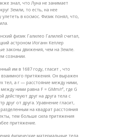
кже знал, что Луна не занимает
руг Земли, то есть, на нее
 улететь в космос. Физик понял, что,
ила.
нский физик Галилео Галилей считал,
ецкий астроном Иоганн Кеплер
ые законы движения, чем на Земле.
ем сознании.
ый им в 1687 году, гласит , что
а взаимного притяжения. Он выражен
х тел, а r — расстояние между ними,
между ними равна F = GMm/r², где G
й действуют друг на друга тела с
тр друг от друга. Уравнение гласит,
, разделенным на квадрат расстояния
ъекты, тем больше сила притяжения
лабее притяжение.
чения физические материальные тела