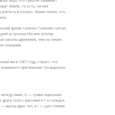
кже знал, что Луна не занимает
руг Земли, то есть, на нее
 улететь в космос. Физик понял, что,
ила.
нский физик Галилео Галилей считал,
ецкий астроном Иоганн Кеплер
ые законы движения, чем на Земле.
ем сознании.
ный им в 1687 году, гласит, что
а взаимного притяжения. Он выражен
я между ними, G — гравитационная
 друга тела с массами в 1 кг каждое,
m — массы двух тел, а r — расстояние