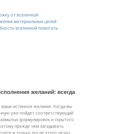
ржку от вселенной
ижения материальных целей
обность вселенной помогать
сполнения желаний: всегда
 ваше истинное желание. Когда вы
ленную уже пойдет соответствующий
 размытых формулировок и скрытого
Поэтому прежде чем загадывать
отите и только после этого четко