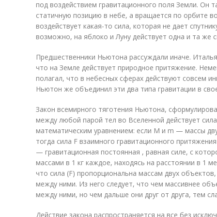
под воздействием гравитационного поля Земли. Он та
статичную позицию в небе, а вращается по орбите вок
воздействует какая-то сила, которая не дает спутнику
возможно, на яблоко и Луну действует одна и та же с
Предшественники Ньютона рассуждали иначе. Италья
что на Земле действует природное притяжение. Нем
полагал, что в небесных сферах действуют совсем ин
Ньютон же объединил эти два типа гравитации в сво
Закон всемирного тяготения Ньютона, сформулированн
между любой парой тел во Вселенной действует сил
математическим уравнением: если M и m — массы дву
тогда сила F взаимного гравитационного притяжения 
— гравитационная постоянная , равная силе, с которо
массами в 1 кг каждое, находясь на расстоянии в 1 ме
что сила (F) пропорциональна массам двух объектов
между ними. Из него следует, что чем массивнее об
между ними, но чем дальше они друг от друга, тем с
Действие закона распространяется на все без исклю