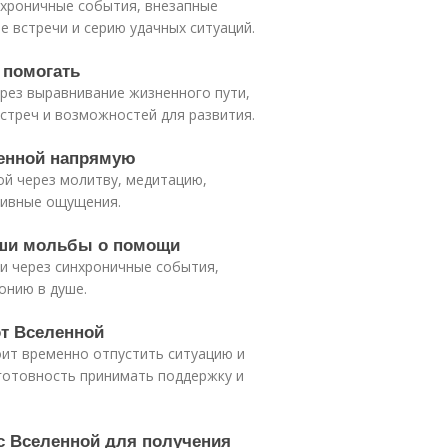
нхроничные события, внезапные
 встречи и серию удачных ситуаций.
 помогать
рез выравнивание жизненного пути,
встреч и возможностей для развития.
ленной напрямую
ой через молитву, медитацию,
тивные ощущения.
наши мольбы о помощи
и через синхроничные события,
онию в душе.
от Вселенной
оит временно отпустить ситуацию и
 готовность принимать поддержку и
 с Вселенной для получения