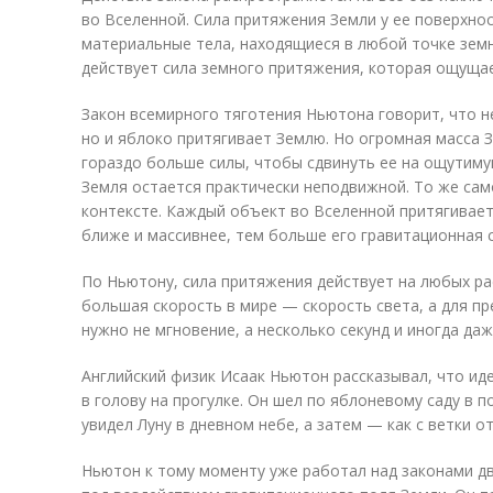
во Вселенной. Сила притяжения Земли у ее поверхнос
материальные тела, находящиеся в любой точке земн
действует сила земного притяжения, которая ощущае
Закон всемирного тяготения Ньютона говорит, что н
но и яблоко притягивает Землю. Но огромная масса 
гораздо больше силы, чтобы сдвинуть ее на ощутиму
Земля остается практически неподвижной. То же сам
контексте. Каждый объект во Вселенной притягивает
ближе и массивнее, тем больше его гравитационная с
По Ньютону, сила притяжения действует на любых ра
большая скорость в мире — скорость света, а для п
нужно не мгновение, а несколько секунд и иногда даж
Английский физик Исаак Ньютон рассказывал, что ид
в голову на прогулке. Он шел по яблоневому саду в п
увидел Луну в дневном небе, а затем — как с ветки о
Ньютон к тому моменту уже работал над законами дв