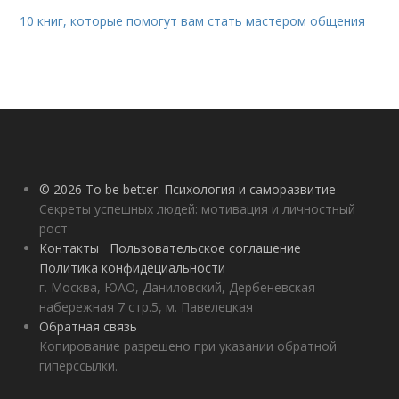
10 книг, которые помогут вам стать мастером общения
© 2026 To be better. Психология и саморазвитие
Секреты успешных людей: мотивация и личностный
рост
Контакты
Пользовательское соглашение
Политика конфидециальности
г. Москва, ЮАО, Даниловский, Дербеневская
набережная 7 стр.5, м. Павелецкая
Обратная связь
Копирование разрешено при указании обратной
гиперссылки.