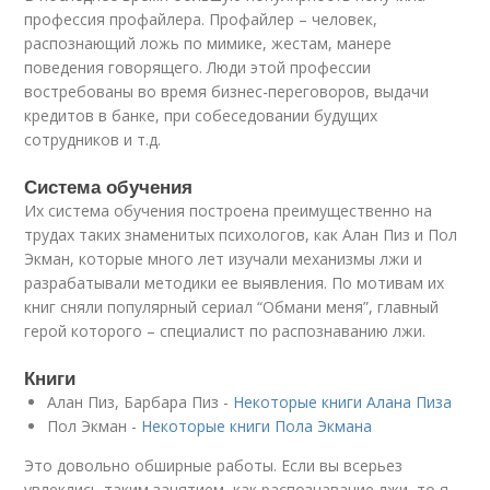
профессия профайлера. Профайлер – человек,
распознающий ложь по мимике, жестам, манере
поведения говорящего. Люди этой профессии
востребованы во время бизнес-переговоров, выдачи
кредитов в банке, при собеседовании будущих
сотрудников и т.д.
Система обучения
Их система обучения построена преимущественно на
трудах таких знаменитых психологов, как Алан Пиз и Пол
Экман, которые много лет изучали механизмы лжи и
разрабатывали методики ее выявления. По мотивам их
книг сняли популярный сериал “Обмани меня”, главный
герой которого – специалист по распознаванию лжи.
Книги
Алан Пиз, Барбара Пиз -
Некоторые книги Алана Пиза
Пол Экман -
Некоторые книги Пола Экмана
Это довольно обширные работы. Если вы всерьез
увлеклись таким занятием, как распознавание лжи, то я