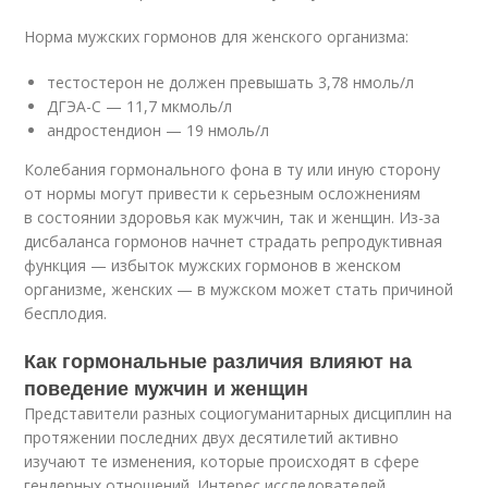
Норма мужских гормонов для женского организма:
тестостерон не должен превышать 3,78 нмоль/л
ДГЭА-С — 11,7 мкмоль/л
андростендион — 19 нмоль/л
Колебания гормонального фона в ту или иную сторону
от нормы могут привести к серьезным осложнениям
в состоянии здоровья как мужчин, так и женщин. Из-за
дисбаланса гормонов начнет страдать репродуктивная
функция — избыток мужских гормонов в женском
организме, женских — в мужском может стать причиной
бесплодия.
Как гормональные различия влияют на
поведение мужчин и женщин
Представители разных социогуманитарных дисциплин на
протяжении последних двух десятилетий активно
изучают те изменения, которые происходят в сфере
гендерных отношений. Интерес исследователей