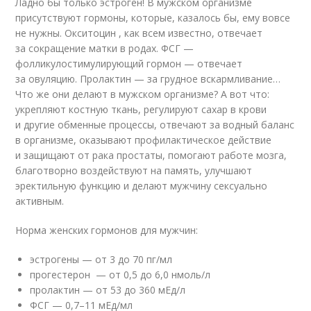
Ладно бы только эстроген! В мужском организме
присутствуют гормоны, которые, казалось бы, ему вовсе
не нужны. Окситоцин , как всем известно, отвечает
за сокращение матки в родах. ФСГ —
фолликулостимулирующий гормон — отвечает
за овуляцию. Пролактин — за грудное вскармливание…
Что же они делают в мужском организме? А вот что:
укрепляют костную ткань, регулируют сахар в крови
и другие обменные процессы, отвечают за водный баланс
в организме, оказывают профилактическое действие
и защищают от рака простаты, помогают работе мозга,
благотворно воздействуют на память, улучшают
эректильную функцию и делают мужчину сексуально
активным.
Норма женских гормонов для мужчин:
эстрогены — от 3 до 70 пг/мл
прогестерон — от 0,5 до 6,0 нмоль/л
пролактин — от 53 до 360 мЕд/л
ФСГ — 0,7–11 мЕд/мл