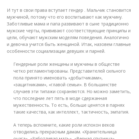
И тут в свои права вступает гендер . Мальчик становится
мужчиной, потому что его воспитывают как мужчину.
Заботливые мама и папа развивают в сыне традиционно
мужские черты, прививают соответствующие принципы и
цели, обучают мужским моделям поведения. Аналогично
и девочка учится быть женщиной. Итак, назовем главные
особенности социализации девушек и парней.
Гендерные роли женщины и мужчины в обществе
четко регламентированы. Представителей сильного
пола принято именовать «добытчиками»,
«защитниками», «главой семьи». В большинстве
случаев эти типажи сохраняются. Но можно заметить,
что последние лет пять в моде сдержанная
мужественность. То есть, больше ценятся в парнях
такие качества, как интеллект, тактичность, эмпатия.
А теперь вспомните, какие роли испокон веков
отводились прекрасным дамам. «Хранительница
очага», «Заботливая мать», «Верная спутница»…