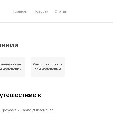
Главная
Новости
Статьи
нении
амопознание
Самосовершенствование
и изменении
при изменении
утешествие к
с Прохаска и Карло ДиКлементе,