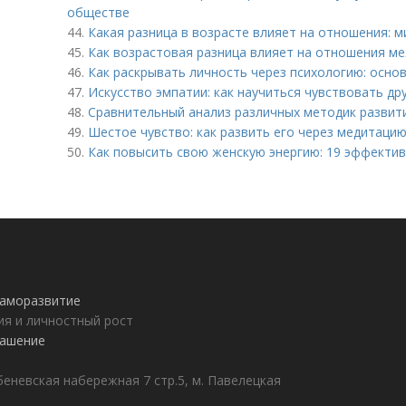
обществе
44.
Какая разница в возрасте влияет на отношения: 
45.
Как возрастовая разница влияет на отношения м
46.
Как раскрывать личность через психологию: осно
47.
Искусство эмпатии: как научиться чувствовать дру
48.
Сравнительный анализ различных методик развити
49.
Шестое чувство: как развить его через медитаци
50.
Как повысить свою женскую энергию: 19 эффекти
 саморазвитие
ия и личностный рост
лашение
еневская набережная 7 стр.5, м. Павелецкая