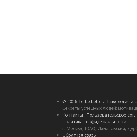
© 2026 To be better. Психология и
Секреты успешных людей: мотивац
Контакты
Пользовательское сог
Политика конфидециальности
г. Москва, ЮАО, Даниловский, Дерб
Обратная связь