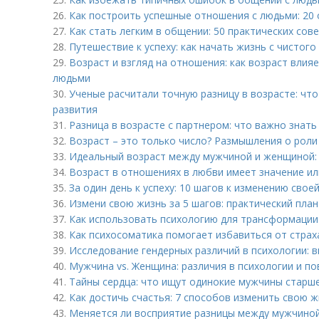
26.
Как построить успешные отношения с людьми: 20
27.
Как стать легким в общении: 50 практических сов
28.
Путешествие к успеху: как начать жизнь с чистого 
29.
Возраст и взгляд на отношения: как возраст влия
людьми
30.
Ученые расчитали точную разницу в возрасте: чт
развития
31.
Разница в возрасте с партнером: что важно знать
32.
Возраст – это только число? Размышления о роли
33.
Идеальный возраст между мужчиной и женщиной:
34.
Возраст в отношениях в любви имеет значение ил
35.
За один день к успеху: 10 шагов к изменению свое
36.
Измени свою жизнь за 5 шагов: практический пла
37.
Как использовать психологию для трансформации
38.
Как психосоматика помогает избавиться от страх
39.
Исследование гендерных различий в психологии: 
40.
Мужчина vs. Женщина: различия в психологии и п
41.
Тайны сердца: что ищут одинокие мужчины старше
42.
Как достичь счастья: 7 способов изменить свою ж
43.
Меняется ли восприятие разницы между мужчино