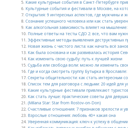
5.
Какие культурные события в Санкт-Петербурге при
6.
Культурные события и фестивали в Москве, на кот
7.
Открытия: 9 интересных аспектов, где мужчины и 
8.
Сознание успешного человека или как стать увере
9.
Как алкогольная зависимость влияет на мышление:
10.
Полные ответы на тесты СДО 2: все, что вам нужн
11.
Эффективные методы выявления деструктивных п
12.
Новая жизнь с чистого листа: как начать всё зано
13.
Как была основана и как развивалась история Се
14.
Как изменить свою судьбу: путь к лучшей жизни
15.
Судьба или свобода воли: можно ли изменить сво
16.
Где и когда смотреть группу Бутырка в Ярославл
17.
Секреты общительности: как стать интересным с
18.
Список тем для разговора с людьми: 20 идей для
19.
Какие культурные фестивали привлекают туристов
20.
Как стать лучше: практические советы для девушк
21.
(Milana Star: Star from Rostov-on-Don)
22.
Счастливые отношения: 7 признаков зрелости и у
23.
Взрослые отношения: любовь 40+ какая она
24.
Уверенная коммуникация: ключ к успеху в общени
25.
Как избежать типичных ошибок в общении с люд