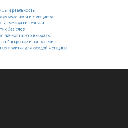
мифы и реальность
ежду мужчиной и женщиной
вные методы и техники
гих без слов
я личности: что выбрать
ю на Раскрытие и наполнение
вных практик для каждой женщины