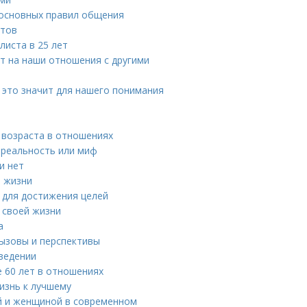
 основных правил общения
етов
листа в 25 лет
ет на наши отношения с другими
о это значит для нашего понимания
 возраста в отношениях
 реальность или миф
и нет
й жизни
н для достижения целей
 своей жизни
а
вызовы и перспективы
оведении
 60 лет в отношениях
изнь к лучшему
й и женщиной в современном