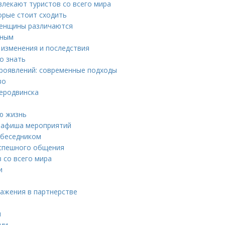
влекают туристов со всего мира
орые стоит сходить
женщины различаются
нным
 изменения и последствия
о знать
роявлений: современные подходы
во
веродвинска
ю жизнь
е: афиша мероприятий
обеседником
 успешного общения
 со всего мира
и
важения в партнерстве
и
ьми