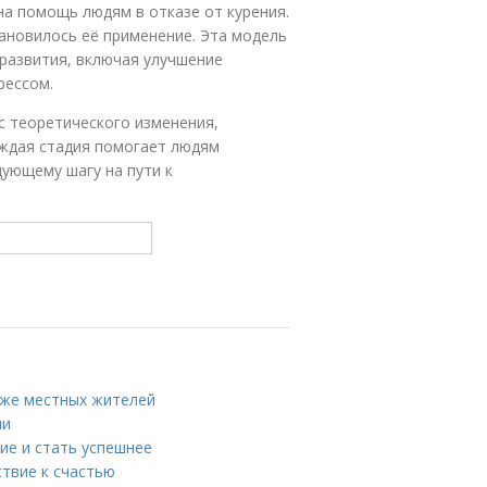
на помощь людям в отказе от курения.
тановилось её применение. Эта модель
оразвития, включая улучшение
рессом.
с теоретического изменения,
аждая стадия помогает людям
дующему шагу на пути к
аже местных жителей
ми
ие и стать успешнее
ствие к счастью