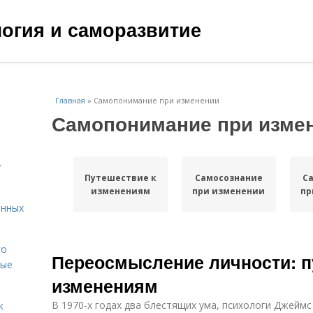
ология и саморазвитие
Главная
»
Самопонимание при изменении
Самопонимание при изме
у
Путешествие к
Самосознание
С
изменениям
при изменении
пр
енных
го
Переосмысление личности: п
вые
изменениям
В 1970-х годах два блестящих ума, психологи Джейм
к