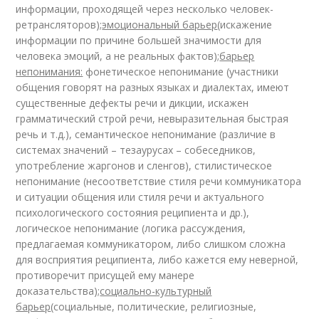
информации, проходящей через несколько человек-
ретрансляторов);
эмоциональный барьер
(искажение
информации по причине большей значимости для
человека эмоций, а не реальных фактов);
барьер
непонимания:
фонетическое непонимание (участники
общения говорят на разных языках и диалектах, имеют
существенные дефекты речи и дикции, искажен
грамматический строй речи, невыразительная быстрая
речь и т.д.), семантическое непонимание (различие в
системах значений – тезаурусах – собеседников,
употребление жаргонов и сленгов), стилистическое
непонимание (несоответствие стиля речи коммуникатора
и ситуации общения или стиля речи и актуального
психологического состояния реципиента и др.),
логическое непонимание (логика рассуждения,
предлагаемая коммуникатором, либо слишком сложна
для восприятия реципиента, либо кажется ему неверной,
противоречит присущей ему манере
доказательства);
социально-культурный
барьер
(социальные, политические, религиозные,