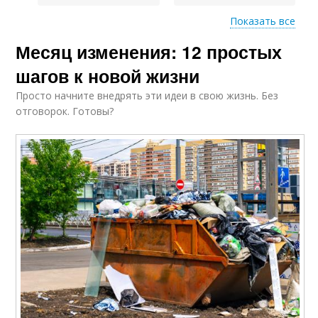
Показать все
Месяц изменения: 12 простых
Шаги к уверенности
Шаги к общению
шагов к новой жизни
Просто начните внедрять эти идеи в свою жизнь. Без
отговорок. Готовы?
Шаги к новому началу
Шаги к счастью
Конкретные шаги