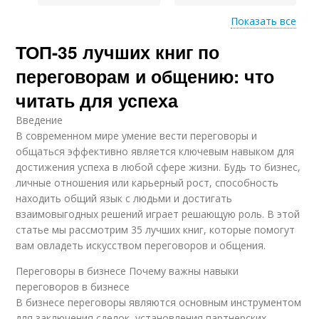
Показать все
ТОП-35 лучших книг по
Профи в общении
Общения с людьми
переговорам и общению: что
читать для успеха
Введение
Элемент в общении
Общение с людьми
В современном мире умение вести переговоры и
общаться эффективно является ключевым навыком для
достижения успеха в любой сфере жизни. Будь то бизнес,
личные отношения или карьерный рост, способность
находить общий язык с людьми и достигать
Эффективная
Идеи в общении
взаимовыгодных решений играет решающую роль. В этой
коммуникация
статье мы рассмотрим 35 лучших книг, которые помогут
вам овладеть искусством переговоров и общения.
Переговоры в бизнесе Почему важны навыки
Недопонимания в
переговоров в бизнесе
общении
В бизнесе переговоры являются основным инструментом
для заключения сделок, установления партнерских