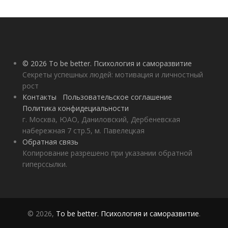
© 2026 To be better. Психология и саморазвитие
Секреты успешных людей: мотивация и личностный
рост
Контакты
Пользовательское соглашение
Политика конфидециальности
г. Москва, ЮАО, Даниловский, Дербеневская
набережная 7 стр.5, м. Павелецкая
Обратная связь
Копирование разрешено при указании обратной
гиперссылки.
© 2026,
To be better. Психология и саморазвитие
.