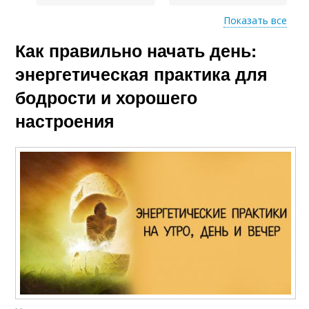
Показать все
Как правильно начать день:
Утренние пороки
Утренняя рутина
энергетическая практика для
бодрости и хорошего
настроения