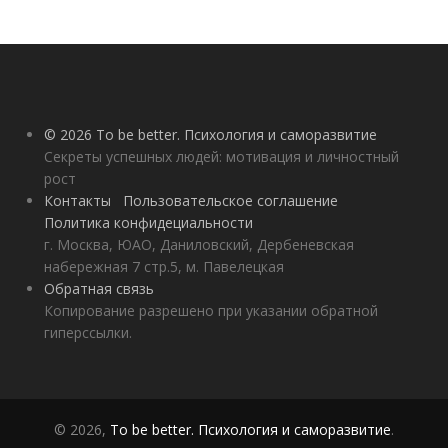
© 2026 To be better. Психология и саморазвитие
Секреты успешных людей: мотивация и личностный
рост
Контакты
Пользовательское соглашение
Политика конфидециальности
г. Москва, ЮАО, Даниловский, Дербеневская
набережная 7 стр.5, м. Павелецкая
Обратная связь
Копирование разрешено при указании обратной
гиперссылки.
© 2026,
To be better. Психология и саморазвитие
.