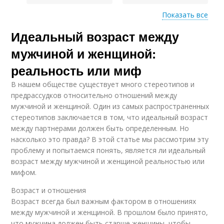
Показать все
Идеальный возраст между
Рекомендации по
Разницы в возраста
разнице
мужчиной и женщиной:
реальность или миф
В нашем обществе существует много стереотипов и
Разницы в
Шутки про разницу
предрассудков относительно отношений между
отношениях
мужчиной и женщиной. Один из самых распространенных
стереотипов заключается в том, что идеальный возраст
между партнерами должен быть определенным. Но
насколько это правда? В этой статье мы рассмотрим эту
Идеальный возраст
Возраст для брака
проблему и попытаемся понять, является ли идеальный
возраст между мужчиной и женщиной реальностью или
мифом.
Возраст и отношения
Возраст между
Возраст для пары
Возраст всегда был важным фактором в отношениях
мужчиной
между мужчиной и женщиной. В прошлом было принято,
что мужчина должен быть старше женщины, чтобы