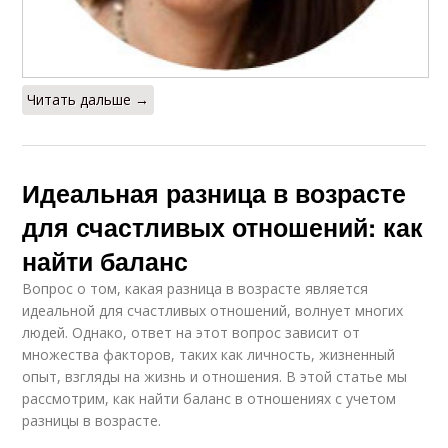
Люди в разных
Секс с возрастом
возрастах
Читать дальше →
Коммуникации с
Отношения с
возрастом
возрастом
Идеальная разница в возрасте
для счастливых отношений: как
найти баланс
Брак с возрастом
Семьи с возрастом
Вопрос о том, какая разница в возрасте является
идеальной для счастливых отношений, волнует многих
людей. Однако, ответ на этот вопрос зависит от
множества факторов, таких как личность, жизненный
Любви в молодом
Любви в зрелом
опыт, взгляды на жизнь и отношения. В этой статье мы
возрасте
возрасте
рассмотрим, как найти баланс в отношениях с учетом
разницы в возрасте.