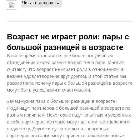
Читать дальше →
Возраст не играет роли: пары с
большой разницей в возрасте
В наше время становится все более популярным
объединение людей разных возрастов в паре. Многие
считают, что возраст не играет роли в отношениях, а
важнее удовлетворение друг другом. В этой статье мы
рассмотрим, почему пары с большой разницей в возрасте
могут быть успешными и счастливыми.
Зачем нужна пара с большой разницей в возрасте?
Люди ищут партнеров с большой разницей в возрасте по
разным причинам. Некоторые ищут опытных и уверенных
в себе партнеров, которые могут дать им наставления и
поддержку. Другие ищут молодых и энергичных
партнеров, которые могут принести в их жизнь новые