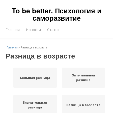
To be better. Психология и
саморазвитие
Главная
Новости
Статьи
Главная
»
Разница в возрасте
Разница в возрасте
Оптимальная
Большая разница
разница
Значительная
Разницы в возрасте
разница