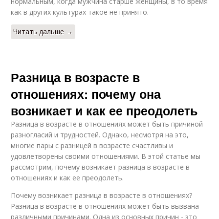
нормальным, когда мужчина старше женщины, в то время
как в других культурах такое не принято.
Читать дальше →
Разница в возрасте в
отношениях: почему она
возникает и как ее преодолеть
Разница в возрасте в отношениях может быть причиной
разногласий и трудностей. Однако, несмотря на это,
многие пары с разницей в возрасте счастливы и
удовлетворены своими отношениями. В этой статье мы
рассмотрим, почему возникает разница в возрасте в
отношениях и как ее преодолеть.
Почему возникает разница в возрасте в отношениях?
Разница в возрасте в отношениях может быть вызвана
различными причинами. Одна из основных причин - это