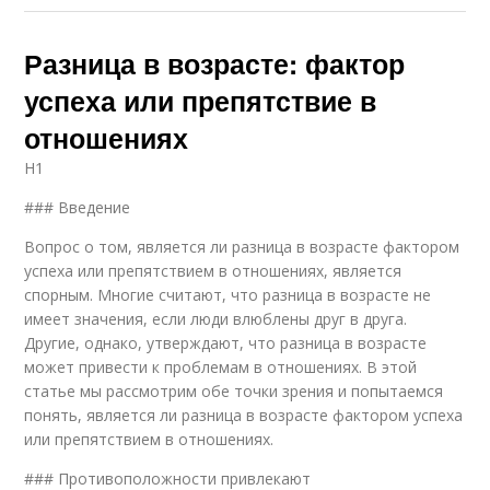
Разница в возрасте: фактор
успеха или препятствие в
отношениях
H1
### Введение
Вопрос о том, является ли разница в возрасте фактором
успеха или препятствием в отношениях, является
спорным. Многие считают, что разница в возрасте не
имеет значения, если люди влюблены друг в друга.
Другие, однако, утверждают, что разница в возрасте
может привести к проблемам в отношениях. В этой
статье мы рассмотрим обе точки зрения и попытаемся
понять, является ли разница в возрасте фактором успеха
или препятствием в отношениях.
### Противоположности привлекают