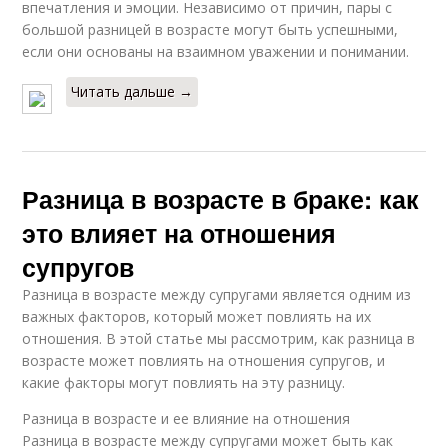
впечатления и эмоции. Независимо от причин, пары с
большой разницей в возрасте могут быть успешными,
если они основаны на взаимном уважении и понимании.
Читать дальше →
Разница в возрасте в браке: как
это влияет на отношения
супругов
Разница в возрасте между супругами является одним из
важных факторов, который может повлиять на их
отношения. В этой статье мы рассмотрим, как разница в
возрасте может повлиять на отношения супругов, и
какие факторы могут повлиять на эту разницу.
Разница в возрасте и ее влияние на отношения
Разница в возрасте между супругами может быть как