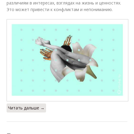
различиям в интересах, взглядах на жизнь и ценностях.
Это может привести к конфликтам и непониманию.
Читать дальше →