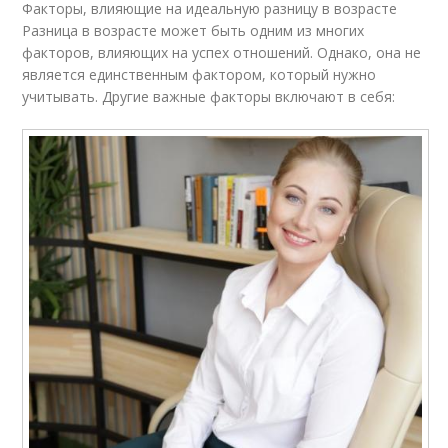
Факторы, влияющие на идеальную разницу в возрасте
Любви в пожилом
Возраст в
Разница в возрасте может быть одним из многих
возрасте
отношениях
факторов, влияющих на успех отношений. Однако, она не
является единственным фактором, который нужно
учитывать. Другие важные факторы включают в себя:
Мужчина в зрелом
Мужчина в пожилом
возрасте
возрасте
Ограничения на
Средняя разница
разницу
Определенный
Разница в выборе
возраст