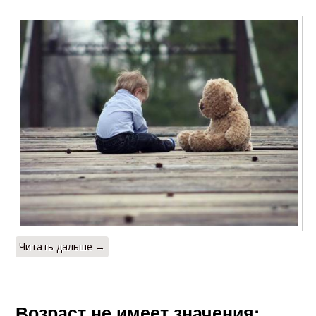
Читать дальше →
Возраст не имеет значения: