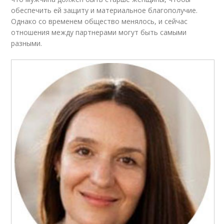
обеспечить ей защиту и материальное благополучие.
Однако со временем общество менялось, и сейчас
Идеальная разница
Разница в годах
отношения между партнерами могут быть самыми
разными.
Отношения с
Пара с большой
большой разницей
разницей
Взгляды на
Возраст в браке
идеальный возраст
Возраст на
Любви с возрастом
успешность