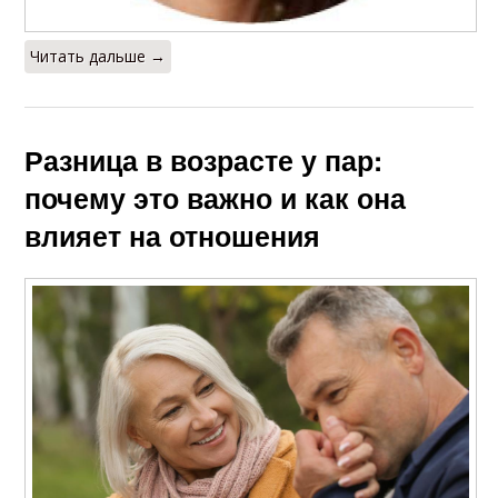
Читать дальше →
Разница в возрасте у пар:
почему это важно и как она
влияет на отношения