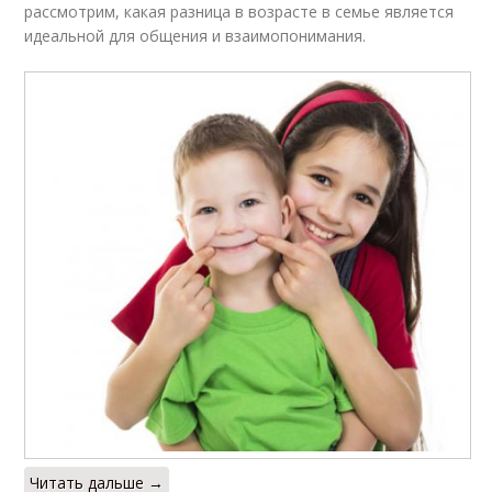
рассмотрим, какая разница в возрасте в семье является
идеальной для общения и взаимопонимания.
Читать дальше →