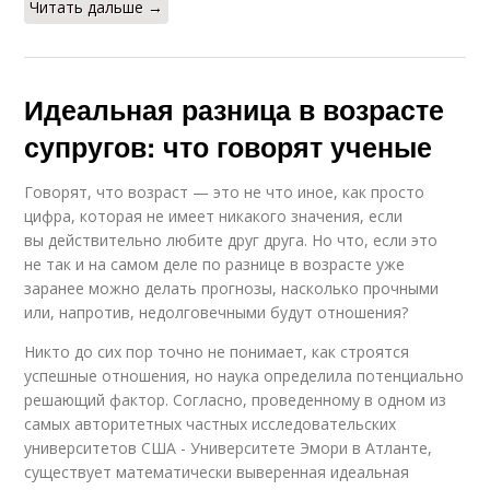
Читать дальше →
Идеальная разница в возрасте
супругов: что говорят ученые
Говорят, что возраст — это не что иное, как просто
цифра, которая не имеет никакого значения, если
вы действительно любите друг друга. Но что, если это
не так и на самом деле по разнице в возрасте уже
заранее можно делать прогнозы, насколько прочными
или, напротив, недолговечными будут отношения?
Никто до сих пор точно не понимает, как строятся
успешные отношения, но наука определила потенциально
решающий фактор. Согласно, проведенному в одном из
самых авторитетных частных исследовательских
университетов США - Университете Эмори в Атланте,
существует математически выверенная идеальная