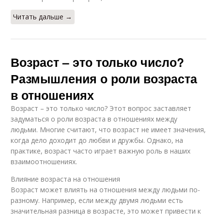
Читать дальше →
Возраст – это только число?
Размышления о роли возраста
в отношениях
Возраст – это только число? Этот вопрос заставляет
задуматься о роли возраста в отношениях между
людьми. Многие считают, что возраст не имеет значения,
когда дело доходит до любви и дружбы. Однако, на
практике, возраст часто играет важную роль в наших
взаимоотношениях.
Влияние возраста на отношения
Возраст может влиять на отношения между людьми по-
разному. Например, если между двумя людьми есть
значительная разница в возрасте, это может привести к