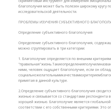
скрининговый инструмент для измерения эмоциональ
благополучия может быть полезен широкому кругу пси
исследовательской деятельности.
ПРОБЛЕМЫ ИЗУЧЕНИЯ СУБЪЕКТИВНОГО БЛАГОПОЛ
Определение субъективного благополучия
Определение субъективного благополучия, содержащ
можно сгруппировать в три категории:
1. Благополучие определяется по внешним критериям
"правильная"жизнь.Такиеопределенияполучилиназва
ними, человек ощущает благополучие, если он обла
социальножелательнымикачествами;критериемблагоп
примятая в данной культуре.
2.Определение субъективного благополучия сводитс
жизнью и связывается со стандартами респондента в
хорошей жизнью. Благополучие является глобальной 
соответствии с его собственными критериями. Это о