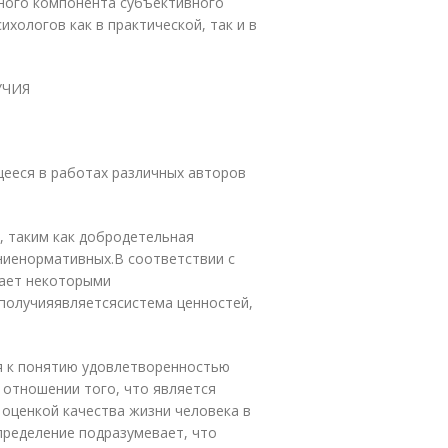
ного компонента субъективного
хологов как в практической, так и в
УЧИЯ
ееся в работах различных авторов
, таким как добродетельная
ниенормативных.В соответствии с
дает некоторыми
олучияявляетсясистема ценностей,
я к понятию удовлетво­ренностью
 отношении того, что является
оценкой качества жизни человека в
пределение подразумевает, что