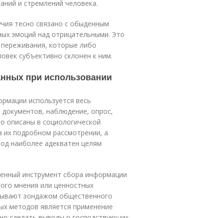
аний и стремлений человека.
чия тесно связано с обы­денным
ых эмоций над отрица­тельными. Это
 переживания, которые либо
овек субъективно склонен к ним.
анных при использовании
ормации используется весь
з документов, наблюдение, опрос,
но описаны в социологической
а их подробном рассмотрении, а
тод наиболее адекватен целям
ненный инструмент сбора информации
ного мнения или ценностных
азывают зондажом общественного
ых методов является применение
но сделать выводы о господствующих