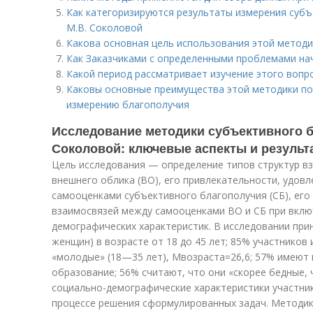
Как категоризируются результаты измерения суб
М.В. Соколовой
Какова основная цель использования этой методи
Как Заказчиками с определенными проблемами на
Какой период рассматривает изучение этого вопр
Каковы основные преимущества этой методики по
измерению благополучия
Исследование методики субъективного б
Соколовой: ключевые аспекты и результ
Цель исследования — определение типов структур в
внешнего облика (ВО), его привлекательности, удов
самооценками субъективного благополучия (СБ), его
взаимосвязей между самооценками ВО и СБ при вклю
демографических характеристик. В исследовании прин
женщин) в возрасте от 18 до 45 лет; 85% участников
«молодые» (18—35 лет), М
возраста
=26,6; 57% имеют
образование; 56% считают, что они «скорее бедные,
социально-демографические характеристики участни
процессе решения сформулированных задач. Методик