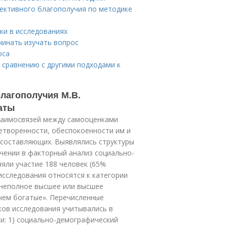
ъективного благополучия по методике
ки в исследованиях
чинать изучать вопрос
оса
 сравнению с другими подходами к
лагополучия М.В.
аты
заимосвязей между самооценками
летворенности, обеспокоенности им и
 составляющих. Выявлялись структуры
чении в факторный анализ социально-
яли участие 188 человек (65%
 исследования относятся к категории
 неполное высшее или высшее
 чем богатые». Перечисленные
ков исследования учитывались в
и: 1) социально-демографический