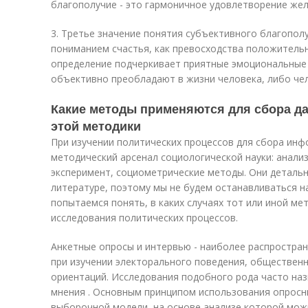
благополучие - это гармоничное удовлетворение жел
3. Третье значение понятия субъективного благополу
пониманием счастья, как превосходства положительн
определение подчеркивает приятные эмоциональные
объективно преобладают в жизни человека, либо чел
Какие методы применяются для сбора д
этой методики
При изучении политических процессов для сбора инф
методический арсенал социологической науки: анали
эксперимент, социометрические методы. Они деталь
литературе, поэтому мы не будем останавливаться н
попытаемся понять, в каких случаях тот или иной ме
исследования политических процессов.
Анкетные опросы и интервью - наиболее распростра
при изучении электорального поведения, обществен
ориентаций. Исследования подобного рода часто н
мнения . Основным принципом использования опросн
выборочной модели, на основе анализе которой мож