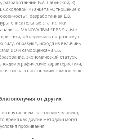
, разработанный В.А. Лабунской; 3)
. Соколовой; 4) анкета «Отношение к
окоенность», разработанная Е.В.
дуры: описательные статистики,
анализ— МАNOVA(IBM SPPS Statistic
теристики, объединяясь по-разному с
 силу, образуют, исходя из величины
ками ВО и самооценками СБ,
разование, экономический статус»,
ьно-демографические характеристики,
 не исключают автономию самооценок
благополучия от других
 на внутреннем состоянии человека,
то время как другие методики могут
 условия проживания.