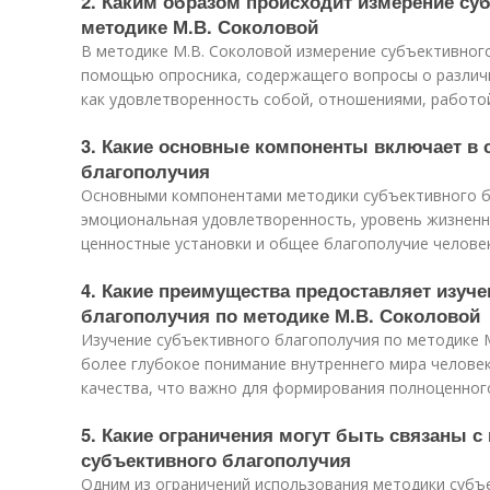
2. Каким образом происходит измерение су
методике М.В. Соколовой
В методике М.В. Соколовой измерение субъективног
помощью опросника, содержащего вопросы о различн
как удовлетворенность собой, отношениями, работой
3. Какие основные компоненты включает в 
благополучия
Основными компонентами методики субъективного б
эмоциональная удовлетворенность, уровень жизненн
ценностные установки и общее благополучие человек
4. Какие преимущества предоставляет изуче
благополучия по методике М.В. Соколовой
Изучение субъективного благополучия по методике 
более глубокое понимание внутреннего мира человек
качества, что важно для формирования полноценного
5. Какие ограничения могут быть связаны 
субъективного благополучия
Одним из ограничений использования методики субъ