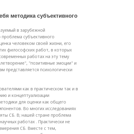
себя методика субъективного
ьзуемый в зарубежной
о проблема субъективного
ценка человеком своей жизни, его
гих философских работ, в которых
современных работах на эту тему
влетворение", "позитивные эмоции" и
нам представляется психологически
ателями как в практиче­ском так и в
ию и концепту­ализации
етодики для оценки как общего
мпонентов. Во многих исследованиях
яты СБ. В; нашей стране проблема
научных работах . Практически не
­мерения СБ. Вместе с тем,