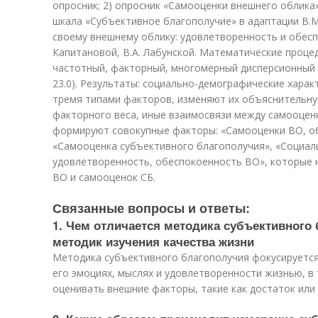
опросник; 2) опросник «Самооценки внешнего облика»
шкала «Субъективное благополучие» в адаптации В.М
своему внешнему облику: удовлетворенность и обесп
Капитановой, В.А. Лабунской. Математические проце
частотный, факторный, многомерный дисперсионный 
23.0). Результаты: социально-демографические харак
тремя типами факторов, изменяют их объяснительную
факторного веса, иные взаимосвязи между самооцен
формируют совокупные факторы: «Самооценки ВО, об
«Самооценка субъективного благополучия», «Социал
удовлетворенность, обеспокоенность ВО», которые
ВО и самооценок СБ.
Связанные вопросы и ответы:
1. Чем отличается методика субъективного 
методик изучения качества жизни
Методика субъективного благополучия фокусируется
его эмоциях, мыслях и удовлетворенности жизнью, в 
оценивать внешние факторы, такие как достаток или