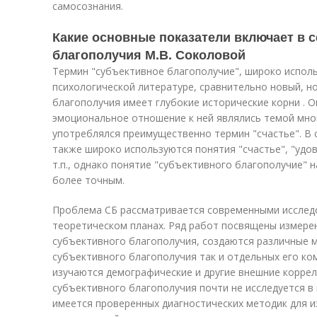
самосознания.
Какие основные показатели включает в 
благополучия М.В. Соколовой
Термин "субъективное благополучие", широко испол
психологической литературе, сравнительно новый, н
благополучия имеет глубокие исторические корни . О
эмоциональное отношение к ней являлись темой мно
употреблялся преимущественно термин "счастье". В 
также широко используются понятия "счастье", "удо
т.п., однако понятие "субъективного благополучие" 
более точным.
Проблема СБ рассматривается современными исследов
теоретическом планах. Ряд работ посвящены измерен
субъективного благополучия, создаются различные м
субъективного благополучия так и отдельных его ко
изучаются демографические и другие внешние коррел
субъективного благополучия почти не исследуется в 
имеется проверенных диагностических методик для из