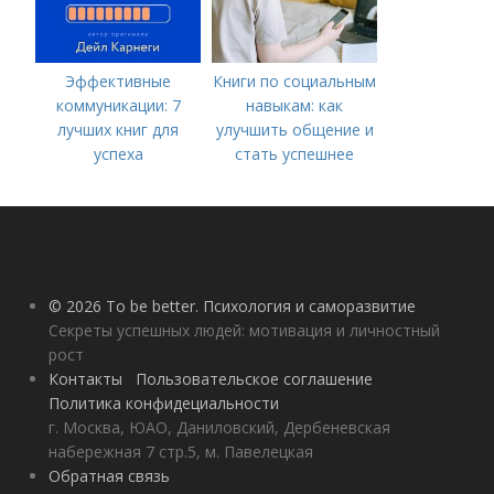
Эффективные
Книги по социальным
коммуникации: 7
навыкам: как
лучших книг для
улучшить общение и
успеха
стать успешнее
© 2026 To be better. Психология и саморазвитие
Секреты успешных людей: мотивация и личностный
рост
Контакты
Пользовательское соглашение
Политика конфидециальности
г. Москва, ЮАО, Даниловский, Дербеневская
набережная 7 стр.5, м. Павелецкая
Обратная связь