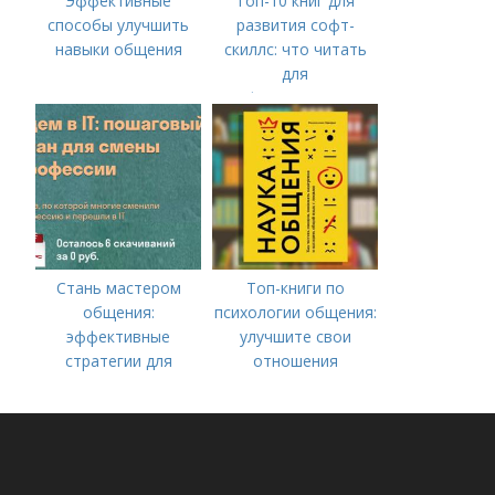
Эффективные
Топ-10 книг для
способы улучшить
развития софт-
навыки общения
скиллс: что читать
для
профессионального
роста
Стань мастером
Топ-книги по
общения:
психологии общения:
эффективные
улучшите свои
стратегии для
отношения
улучшения
коммуникативных
навыков