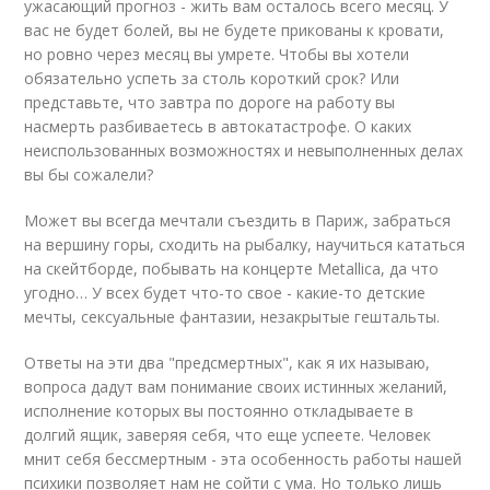
ужасающий прогноз - жить вам осталось всего месяц. У
вас не будет болей, вы не будете прикованы к кровати,
но ровно через месяц вы умрете. Чтобы вы хотели
обязательно успеть за столь короткий срок? Или
представьте, что завтра по дороге на работу вы
насмерть разбиваетесь в автокатастрофе. О каких
неиспользованных возможностях и невыполненных делах
вы бы сожалели?
Может вы всегда мечтали съездить в Париж, забраться
на вершину горы, сходить на рыбалку, научиться кататься
на скейтборде, побывать на концерте Metallica, да что
угодно… У всех будет что-то свое - какие-то детские
мечты, сексуальные фантазии, незакрытые гештальты.
Ответы на эти два "предсмертных", как я их называю,
вопроса дадут вам понимание своих истинных желаний,
исполнение которых вы постоянно откладываете в
долгий ящик, заверяя себя, что еще успеете. Человек
мнит себя бессмертным - эта особенность работы нашей
психики позволяет нам не сойти с ума. Но только лишь