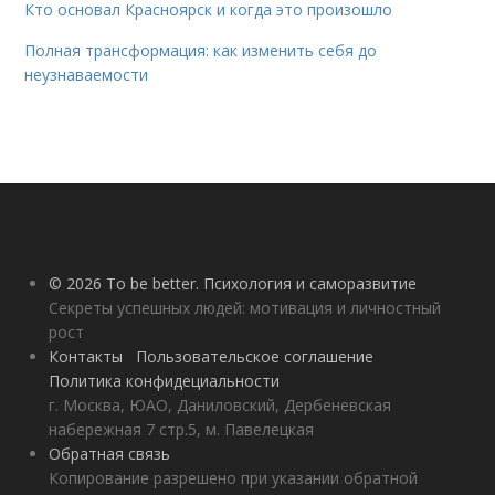
Кто основал Красноярск и когда это произошло
Полная трансформация: как изменить себя до
неузнаваемости
© 2026 To be better. Психология и саморазвитие
Секреты успешных людей: мотивация и личностный
рост
Контакты
Пользовательское соглашение
Политика конфидециальности
г. Москва, ЮАО, Даниловский, Дербеневская
набережная 7 стр.5, м. Павелецкая
Обратная связь
Копирование разрешено при указании обратной