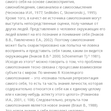
самого себя на основе самовосприятия,
самонаблюдения, самоанализа и самоосмысления
(Чеснокова И.И., 1977; Sedikides С, Skowronski J., 1995).
Кроме того, в качест-ве источника самопознания могут
выступать непосредственные оценки, полу-чаемые от
других людей. Представления о человеке окружающих его
людей влияют на его познание и понимание себя (Знаков
В.В., Павлюченко Е.А., 2002). Поэтому самопознание
может быть охарактеризовано как попытка че-ловека
воспринять и представить себя таким, каким он видится
окружающим (Знаков В.В.^ 2000; Schoeneman TJ.^ 1981).
Исходя из этого^ можно говорить о том, что проблема
самопознания тесно связана с процессами взаимосвязи
субъекта с миром. По мнению Я. Козелецкого
самопознание -- это «познава-тельная репрезентация
самого себя, то есть та часть знания личности, которая
содержательно относится к себе как к единому целому
или к какому-нибудь аспекту этого целого» (Романова
И.А., 2001, с. 108). Следовательно, результа-том
самопознания является новое знание (Braun В., 1988).
Это новое знание о себе позволяет человеку