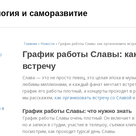
ология и саморазвитие
Главная
»
Новости
»
График работы Славы: как организовать встр
График работы Славы: ка
о
встречу
Слава — это не просто певец, это целая эпоха в муз
любимы миллионами, и каждый фанат мечтает встретит
график его работы плотный, а концерты проходят в р
мы расскажем,
как организовать встречу со Славой
и 
 в
График работы Славы: что нужно знать
График работы Славы очень плотный. Он включает в 
но и записи в студии, участие в телешоу, съёмки кли
посмотрим, как проходит typical день Славы.