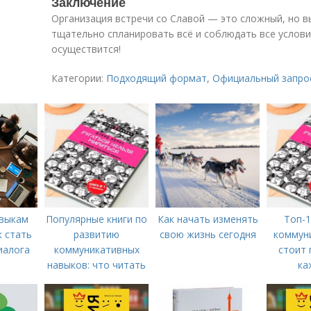
Заключение
Организация встречи со Славой — это сложный, но 
тщательно спланировать всё и соблюдать все условия
осуществится!
Категории:
Подходящий формат
,
Официальный запро
авыкам
Популярные книги по
Как начать изменять
Топ-1
к стать
развитию
свою жизнь сегодня
коммуни
иалога
коммуникативных
стоит 
навыков: что читать
ка
для успешного
общения