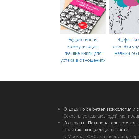
Эффективная
Эффекти
коммуникация:
способы ул
лучшие книги для
навыки об
успеха в отношениях
© 2026 To be better. Психология и
Секреты успешных людей: мотивац
Контакты
Пользовательское сог
Политика конфидециальности
г. Москва, ЮАО, Даниловский, Дерб