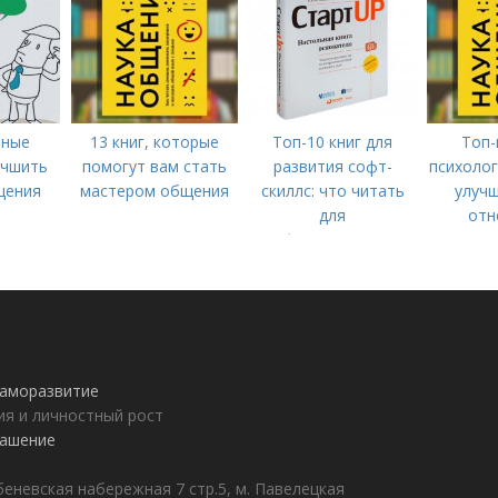
вные
13 книг, которые
Топ-10 книг для
Топ-
учшить
помогут вам стать
развития софт-
психолог
щения
мастером общения
скиллс: что читать
улучш
для
отн
профессионального
роста
 саморазвитие
ия и личностный рост
лашение
еневская набережная 7 стр.5, м. Павелецкая