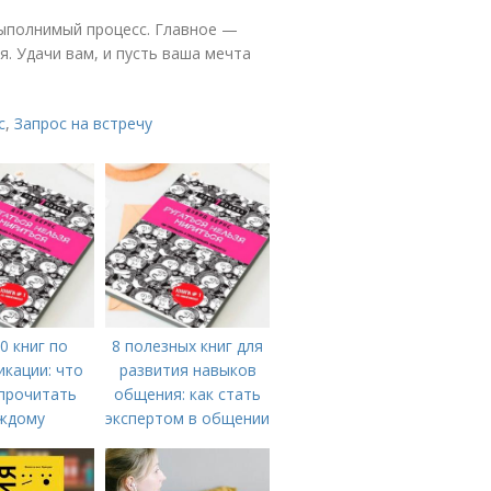
выполнимый процесс. Главное —
. Удачи вам, и пусть ваша мечта
с
,
Запрос на встречу
0 книг по
8 полезных книг для
кации: что
развития навыков
прочитать
общения: как стать
ждому
экспертом в общении