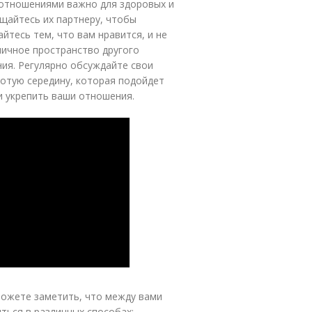
 отношениями важно для здоровых и
бщайтесь их партнеру, чтобы
йтесь тем, что вам нравится, и не
личное пространство другого
ния. Регулярно обсуждайте свои
лотую середину, которая подойдет
и укрепить ваши отношения.
можете заметить, что между вами
ться в различных способах: