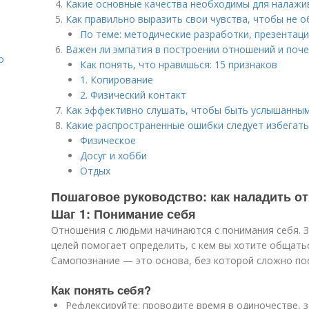
Какие основные качества необходимы для налаж
Как правильно выразить свои чувства, чтобы не 
По теме: методические разработки, презентаци
Важен ли эмпатия в построении отношений и поч
о
Как понять, что нравишься: 15 признаков
1. Копирование
2. Физический контакт
Как эффективно слушать, чтобы быть услышанны
Какие распространенные ошибки следует избегат
Физическое
Досуг и хобби
Отдых
Пошаговое руководство: как наладить о
Шаг 1: Понимание себя
Отношения с людьми начинаются с понимания себя. З
целей помогает определить, с кем вы хотите общатьс
Самопознание — это основа, без которой сложно по
Как понять себя?
Рефлексируйте: проводите время в одиночестве, з