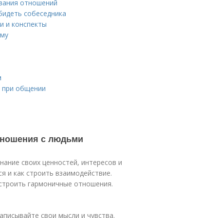
ивания отношений
обидеть собеседника
и и конспекты
ему
м
ь при общении
тношения с людьми
нание своих ценностей, интересов и
я и как строить взаимодействие.
строить гармоничные отношения.
аписывайте свои мысли и чувства.