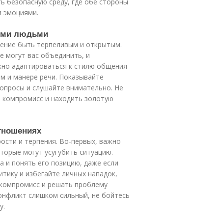
ть безопасную среду, где обе стороны
и эмоциями.
ными людьми
ение быть терпеливым и открытым.
 могут вас объединить, и
ажно адаптироваться к стилю общения
м и манере речи. Показывайте
вопросы и слушайте внимательно. Не
а компромисс и находить золотую
тношениях
ости и терпения. Во-первых, важно
торые могут усугубить ситуацию.
а и понять его позицию, даже если
итику и избегайте личных нападок,
 компромисс и решать проблему
конфликт слишком сильный, не бойтесь
у.