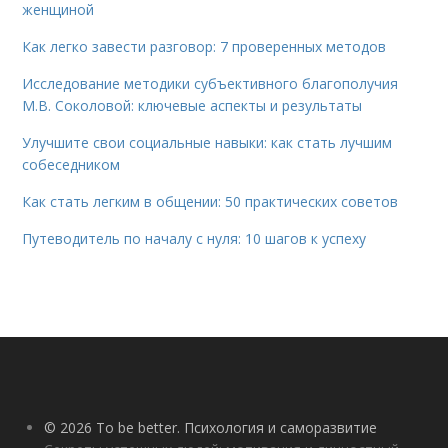
женщиной
Как легко завести разговор: 7 проверенных методов
Исследование методики субъективного благополучия
М.В. Соколовой: ключевые аспекты и результаты
Улучшите свои социальные навыки: как стать лучшим
собеседником
Как стать легким в общении: 50 практических советов
Путеводитель по началу с нуля: 10 шагов к успеху
© 2026 To be better. Психология и саморазвитие