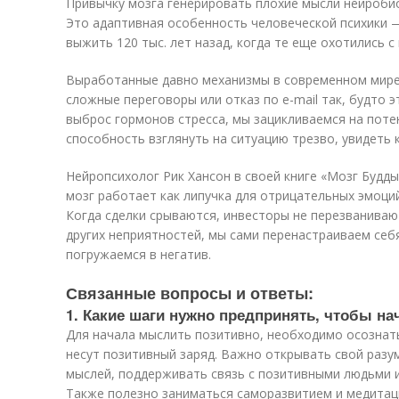
Привычку мозга генерировать плохие мысли нейроби
Это адаптивная особенность человеческой психики 
выжить 120 тыс. лет назад, когда те еще охотились с
Выработанные давно механизмы в современном мире 
сложные переговоры или отказ по e-mail так, будто 
выброс гормонов стресса, мы зацикливаемся на поте
способность взглянуть на ситуацию трезво, увидеть 
Нейропсихолог Рик Хансон в своей книге «Мозг Будд
мозг работает как липучка для отрицательных эмоци
Когда сделки срываются, инвесторы не перезваниваю
других неприятностей, мы сами перенастраиваем себ
погружаемся в негатив.
Связанные вопросы и ответы:
1. Какие шаги нужно предпринять, чтобы н
Для начала мыслить позитивно, необходимо осознать
несут позитивный заряд. Важно открывать свой разу
мыслей, поддерживать связь с позитивными людьми и
Также полезно заниматься саморазвитием и медитац