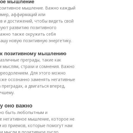
вное мышление
позитивное мышление. Важно каждый
ример, аффирмаций или
ов и достижений, чтобы видеть свой
вуют развитию позитивного
Важно также окружить себя
ашу новую позитивную энергетику.
ти к позитивному мышлению
азличные преграды, такие как
м мыслям, страхи и сомнения. Важно
 преодолением. Для этого можно
акже осознанно заменять негативные
преградах, а двигаться вперед,
учшему.
у оно важно
жно быть любопытным и
е негативное мышление, которое не
 из приемов, которые помогут нам
и мысли в позитивное русло,