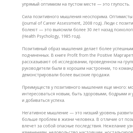
упрямый оптимизм на пустом месте — это глупость.
Сила позитивного мышления неоспорима. Оптимисты
(Journal of Career Assessment, 2008 год). Люди с по
болеют — это выяснили более 30 лет назад психолог
(Health Psychology, 1985 год).
Позитивный образ мышления делает более успешным н
подчиненных. В книге Profit from the Positive Маргар
рассказывают об исследовании, проведенном на групп
руководители были в хорошем настроении, то коман
демонстрировали более высокие продажи.
Преимуществ у позитивного мышления еще много: м
интересоваться новым, быть здоровыми, бодрыми и 
и добиваться успеха.
Негативное мышление — это низший уровень развити
больше проблем в жизни человека. В отличие от по
влечет за собой опасные последствия. Нежелание уз
изменениям, недовольство настоящим, ностальгиро