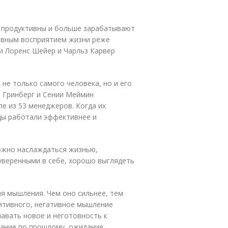
 продуктивны и больше зарабатывают
зитивным восприятием жизни реже
и Лоренс Шейер и Чарльз Карвер
е только самого человека, но и его
ет Гринберг и Сении Меймин
е из 53 менеджеров. Когда их
ды работали эффективнее и
ожно наслаждаться жизнью,
уверенными в себе, хорошо выглядеть
я мышления. Чем оно сильнее, тем
зитивного, негативное мышление
навать новое и неготовность к
вание по прошлому, ожидание