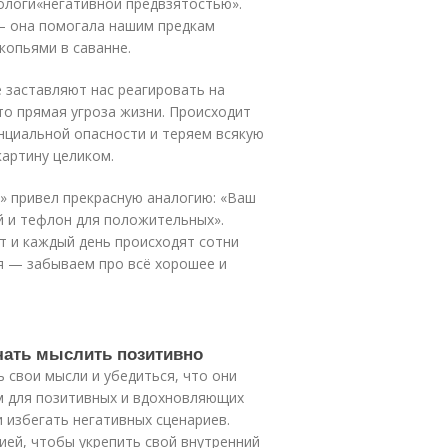
ологи«негативной предвзятостью».
— она помогала нашим предкам
 копьями в саванне.
заставляют нас реагировать на
это прямая угроза жизни. Происходит
нциальной опасности и теряем всякую
картину целиком.
ы» привел прекрасную аналогию: «Ваш
й и тефлон для положительных».
т и каждый день происходят сотни
я — забываем про всё хорошее и
ачать мыслить позитивно
 свои мысли и убедиться, что они
м для позитивных и вдохновляющих
 избегать негативных сценариев.
ией, чтобы укрепить свой внутренний