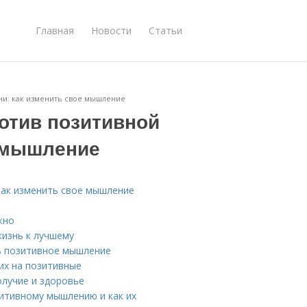
Главная
Новости
Статьи
ни: как изменить свое мышление
отив позитивной
е мышление
как изменить свое мышление
жно
изнь к лучшему
ь позитивное мышление
их на позитивные
олучие и здоровье
зитивному мышлению и как их