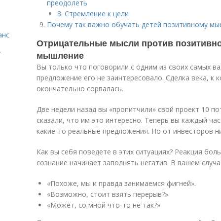
преодолеть
3. Стремление к цели
Почему так важно обучать детей позитивному мы
анс
Отрицательные мысли против позитивной
у
мышление
Вы только что поговорили с одним из своих самых в
предложение его не заинтересовало. Сделка века, к к
окончательно сорвалась.
Две недели назад вы «пропитчили» свой проект 10 п
сказали, что им это интересно. Теперь вы каждый ча
какие-то реальные предложения. Но от инвесторов ни
Как вы себя поведете в этих ситуациях? Реакция бол
сознание начинает заполнять негатив. В вашем случа
«Похоже, мы и правда занимаемся фигней».
«Возможно, стоит взять перерыв?»
«Может, со мной что-то не так?»