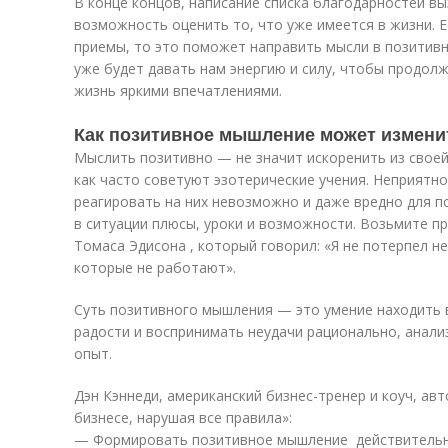
В конце концов, написание списка благодарностей в
возможность оценить то, что уже имеется в жизни. 
приемы, то это поможет направить мысли в позитив
уже будет давать нам энергию и силу, чтобы продол
жизнь яркими впечатлениями.
Как позитивное мышление может измени
Мыслить позитивно — не значит искоренить из своей
как часто советуют эзотерические учения. Неприятно
реагировать на них невозможно и даже вредно для п
в ситуации плюсы, уроки и возможности. Возьмите п
Томаса Эдисона , который говорил: «Я не потерпел не
которые не работают».
Суть позитивного мышления — это умение находить 
радости и воспринимать неудачи рационально, анали
опыт.
Дэн Кэннеди, американский бизнес-тренер и коуч, авт
бизнесе, нарушая все правила»:
— Формировать позитивное мышление действительно