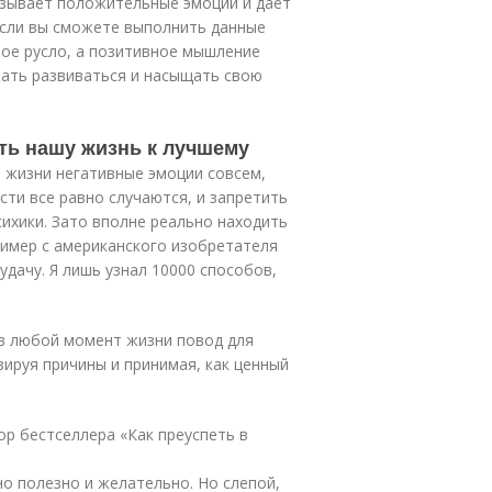
ызывает положительные эмоции и дает
Если вы сможете выполнить данные
ное русло, а позитивное мышление
жать развиваться и насыщать свою
ть нашу жизнь к лучшему
 жизни негативные эмоции совсем,
сти все равно случаются, и запретить
сихики. Зато вполне реально находить
ример с американского изобретателя
удачу. Я лишь узнал 10000 способов,
в любой момент жизни повод для
зируя причины и принимая, как ценный
ор бестселлера «Как преуспеть в
 полезно и желательно. Но слепой,