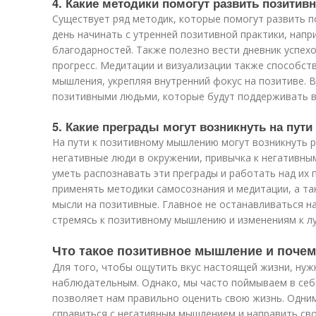
4. Какие методики помогут развить позити
Существует ряд методик, которые помогут развить 
день начинать с утренней позитивной практики, нап
благодарностей. Также полезно вести дневник успех
прогресс. Медитации и визуализации также способст
мышления, укрепляя внутренний фокус на позитиве. 
позитивными людьми, которые будут поддерживать в
5. Какие преграды могут возникнуть на пу
На пути к позитивному мышлению могут возникнуть р
негативные люди в окружении, привычка к негативны
уметь распознавать эти преграды и работать над их
применять методики самосознания и медитации, а т
мысли на позитивные. Главное не останавливаться на 
стремясь к позитивному мышлению и изменениям к л
Что такое позитивное мышление и почем
Для того, чтобы ощутить вкус настоящей жизни, ну
наблюдательным. Однако, мы часто поймываем в себ
позволяет нам правильно оценить свою жизнь. Одним
справиться с негативным мышлением и направить сво