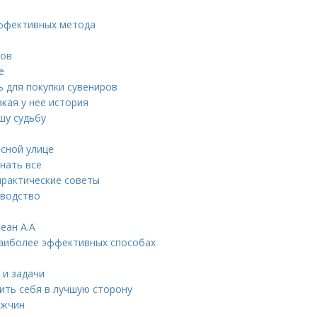
эффективных метода
тов
е
 для покупки сувениров
кая у нее история
шу судьбу
сной улице
нать все
практические советы
оводство
еан А.А
 наиболее эффективных способах
 и задачи
ить себя в лучшую сторону
ужчин