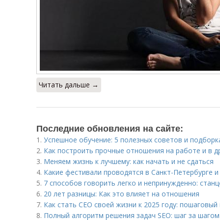
Читать дальше →
Последние обновления на сайте:
1.
Успешное обучение: 5 полезных советов и подборк
2.
Как построить прочные отношения на работе и в 
3.
Меняем жизнь к лучшему: как начать и не сдаться
4.
Какие фестивали проводятся в Санкт-Петербурге и 
5.
7 способов говорить легко и непринужденно: станц
6.
20 лет разницы: Как это влияет на отношения
7.
Как стать CEO своей жизни к 2025 году: пошаговый
8.
Полный алгоритм решения задач SEO: шаг за шагом