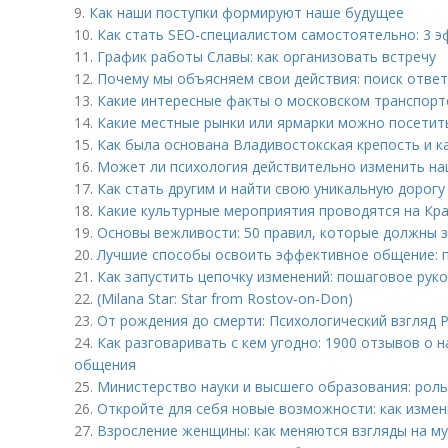
9.
Как наши поступки формируют наше будущее
10.
Как стать SEO-специалистом самостоятельно: 3 
11.
График работы Славы: как организовать встречу
12.
Почему мы объясняем свои действия: поиск отве
13.
Какие интересные факты о московском транспорт
14.
Какие местные рынки или ярмарки можно посетить
15.
Как была основана Владивостокская крепость и ка
16.
Может ли психология действительно изменить на
17.
Как стать другим и найти свою уникальную дорогу
18.
Какие культурные мероприятия проводятся на Кра
19.
Основы вежливости: 50 правил, которые должны з
20.
Лучшие способы освоить эффективное общение: 
21.
Как запустить цепочку изменений: пошаговое рук
22.
(Milana Star: Star from Rostov-on-Don)
23.
От рождения до смерти: Психологический взгляд Р
24.
Как разговаривать с кем угодно: 1900 отзывов о
общения
25.
Министерство науки и высшего образования: роль
26.
Откройте для себя новые возможности: как измен
27.
Взросление женщины: как меняются взгляды на м