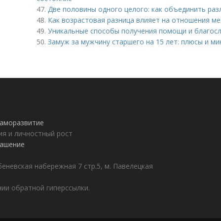
47.
Две половины одного целого: как объединить ра
48.
Как возрастовая разница влияет на отношения м
49.
Уникальные способы получения помощи и благосл
50.
Замуж за мужчину старшего на 15 лет: плюсы и ми
 саморазвитие
ия и личностный рост
лашение
еневская набережная 7 стр.5, м. Павелецкая
ии обратной гиперссылки.