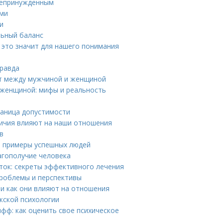
 непринужденным
ьми
и
льный баланс
о это значит для нашего понимания
правда
ст между мужчиной и женщиной
 женщиной: мифы и реальность
раница допустимости
личия влияют на наши отношения
в
: примеры успешных людей
агополучие человека
ток: секреты эффективного лечения
проблемы и перспективы
и как они влияют на отношения
жской психологии
фф: как оценить свое психическое