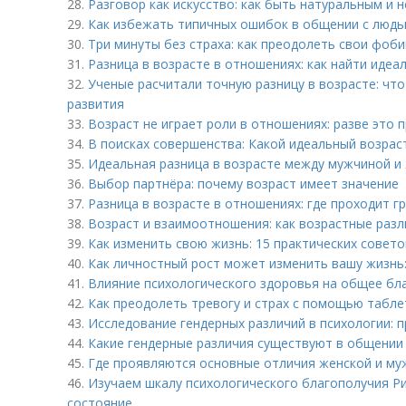
28.
Разговор как искусство: как быть натуральным и
29.
Как избежать типичных ошибок в общении с люд
30.
Три минуты без страха: как преодолеть свои фоби
31.
Разница в возрасте в отношениях: как найти идеа
32.
Ученые расчитали точную разницу в возрасте: чт
развития
33.
Возраст не играет роли в отношениях: разве это 
34.
В поисках совершенства: Какой идеальный возра
35.
Идеальная разница в возрасте между мужчиной и
36.
Выбор партнёра: почему возраст имеет значение
37.
Разница в возрасте в отношениях: где проходит г
38.
Возраст и взаимоотношения: как возрастные раз
39.
Как изменить свою жизнь: 15 практических совето
40.
Как личностный рост может изменить вашу жизнь
41.
Влияние психологического здоровья на общее бл
42.
Как преодолеть тревогу и страх с помощью табле
43.
Исследование гендерных различий в психологии: 
44.
Какие гендерные различия существуют в общении 
45.
Где проявляются основные отличия женской и му
46.
Изучаем шкалу психологического благополучия Ри
состояние