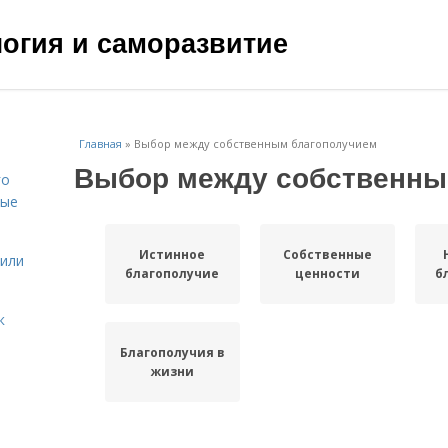
ология и саморазвитие
Главная
»
Выбор между собственным благополучием
Выбор между собственны
го
вые
Истинное
Собственные
жили
благополучие
ценности
б
к
Благополучия в
жизни