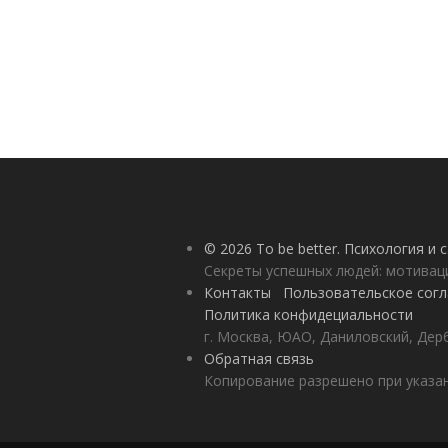
© 2026 To be better. Психология и
Секреты успешных людей: мотивац
Контакты
Пользовательское сог
Политика конфидециальности
г. Москва, ЮАО, Даниловский, Дерб
Обратная связь
Копирование разрешено при указан