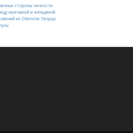
зличные стороны личности
ежду мужчиной и женщиной
овений из Обители Творца
нусы